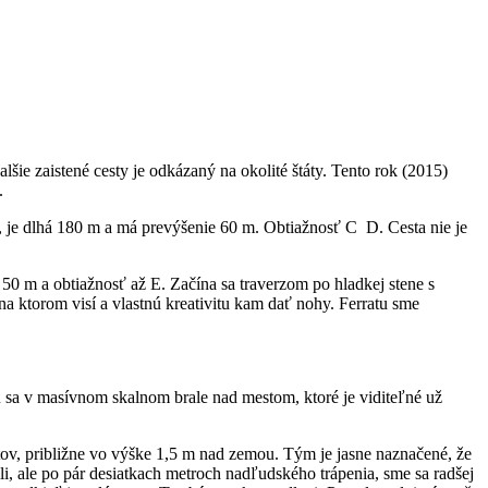
alšie zaistené cesty je odkázaný na okolité štáty. Tento rok (2015)
.
 je dlhá 180 m a má prevýšenie 60 m. Obtiažnosť C ­ D. Cesta nie je
 50 m a obtiažnosť až E. Začína sa traverzom po hladkej stene s
 ktorom visí a vlastnú kreativitu kam dať nohy. Ferratu sme
ú sa v masívnom skalnom brale nad mestom, ktoré je viditeľné už
tov, približne vo výške 1,5 m nad zemou. Tým je jasne naznačené, že
ili, ale po pár desiatkach metroch nadľudského trápenia, sme sa radšej