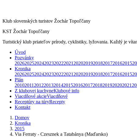
Klub slovenských turistov Žochár Topoľčany
KST Žochár Topoľčany
Turistický klub priateľov prírody, cyklistiky, lyžovania. Každý je víta
Úvod
Pozvánky
2026
2025
2024
2023
2022
2021
2020
2019
2018
2017
2016
2015
20
Kronika
2026
2025
2024
2023
2022
2021
2020
2019
2018
2017
2016
2015
20
Plán
2010
2011
2012
2013
2014
2015
2016
2017
2018
2019
2020
2021
20
Z klubovej kuchyne
Klubové info
Viacdňové akcie
Viacdňové
Receptúry na túry
Recepty
Kontakt
Domov
Kronika
2015
Via Ferraty - Czesznek a Tatabánya (Maďarsko)