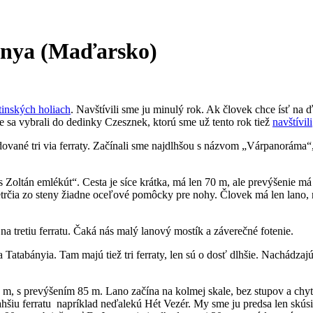
bánya (Maďarsko)
rtinských holiach
. Navštívili sme ju minulý rok. Ak človek chce ísť na ď
 sa vybrali do dedinky Czesznek, ktorú sme už tento rok tiež
navštívili
ované tri via ferraty. Začínali sme najdlhšou s názvom „Várpanoráma“,
 Zoltán emlékút“. Cesta je síce krátka, má len 70 m, ale prevýšenie má
rčia zo steny žiadne oceľové pomôcky pre nohy. Človek má len lano, na
 tretiu ferratu. Čaká nás malý lanový mostík a záverečné fotenie.
atabányia. Tam majú tiež tri ferraty, len sú o dosť dlhšie. Nachádzaj
0 m, s prevýšením 85 m. Lano začína na kolmej skale, bez stupov a chy
ahšiu ferratu ­ napríklad neďalekú Hét Vezér. My sme ju predsa len skús