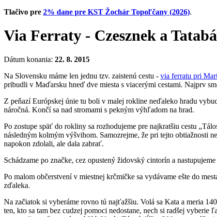
Tlačivo pre
2% dane pre KST Žochár Topoľčany (2026)
.
Via Ferraty - Czesznek a Tata
Dátum konania:
22. 8. 2015
Na Slovensku máme len jednu tzv. zaistenú cestu ­-
via ferratu pri Ma
pribudli v Maďarsku hneď dve miesta s viacerými cestami. Najprv sme
Z peňazí Európskej únie tu boli v malej rokline neďaleko hradu vybud
náročná. Končí sa nad stromami s pekným výhľadom na hrad.
Po zostupe späť do rokliny sa rozhodujeme pre najkratšiu cestu „Tálos
následným kolmým výšvihom. Samozrejme, že pri tejto obtiažnosti net
napokon zdolali, ale dala zabrať.
Schádzame po značke, cez opustený židovský cintorín a nastupujeme na
Po malom občerstvení v miestnej krčmičke sa vydávame ešte do mesta T
zďaleka.
Na začiatok si vyberáme rovno tú najťažšiu. Volá sa Kata a meria 14
ten, kto sa tam bez cudzej pomoci nedostane, nech si radšej vyberie ľ