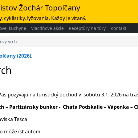
ristov Žochár Topoľčany
, cyklistiky, lyžovania. Každý je vítaný.
ovej kuchyne
Viacdňové akcie
Receptúry na túry
Kontakt
rový vrch
oľčany (2026)
.
rch
ás pozývajú na turistický pochod v sobotu 3.1. 2026 na tra
rch – Partizánsky bunker - Chata Podskalie – Vápenka –
oviska Tesca
to môže ísť autom.