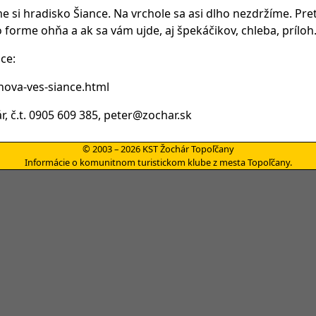
 si hradisko Šiance. Na vrchole sa asi dlho nezdržíme. Pr
forme ohňa a ak sa vám ujde, aj špekáčikov, chleba, príloh.
ce:
nova-ves-siance.html
r, č.t. 0905 609 385, peter@zochar.sk
© 2003 – 2026 KST Žochár Topoľčany
Informácie o komunitnom turistickom klube z mesta Topoľčany.