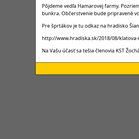
Pôjdeme vedľa Hamarovej farmy. Pozrieme
bunkra. Občerstvenie bude pripravené vo 
Pre šprtákov je tu odkaz na hradisko Šian
http://www.hradiska.sk/2018/08/klatova-
Na Vašu účasť sa tešia členovia KST Žochá