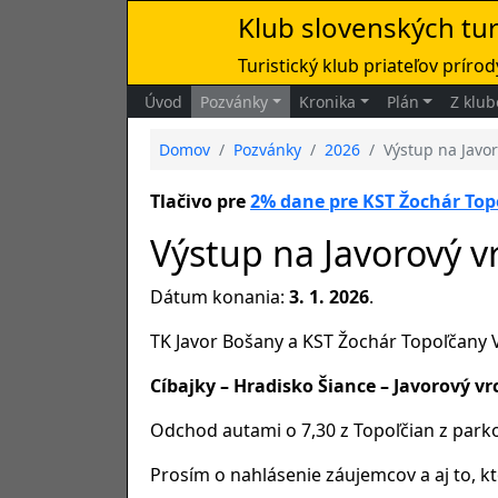
Klub slovenských tu
Turistický klub priateľov prírody
Úvod
Pozvánky
Kronika
Plán
Z klub
Domov
Pozvánky
2026
Výstup na Javo
Tlačivo pre
2% dane pre KST Žochár Top
Výstup na Javorový v
Dátum konania:
3. 1. 2026
.
TK Javor Bošany a KST Žochár Topoľčany V
Cíbajky – Hradisko Šiance – Javorový v
Odchod autami o 7,30 z Topoľčian z park
Prosím o nahlásenie záujemcov a aj to, k