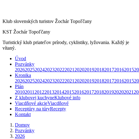
Klub slovenských turistov Žochár Topoľčany
KST Žochár Topoľčany
Turistický klub priateľov prírody, cyklistiky, lyžovania. Každý je
vítaný.
Úvod
Pozvánky
2026
2025
2024
2023
2022
2021
2020
2019
2018
2017
2016
2015
20
Kronika
2026
2025
2024
2023
2022
2021
2020
2019
2018
2017
2016
2015
20
Plán
2010
2011
2012
2013
2014
2015
2016
2017
2018
2019
2020
2021
20
Z klubovej kuchyne
Klubové info
Viacdňové akcie
Viacdňové
Receptúry na túry
Recepty
Kontakt
Domov
Pozvánky
2026