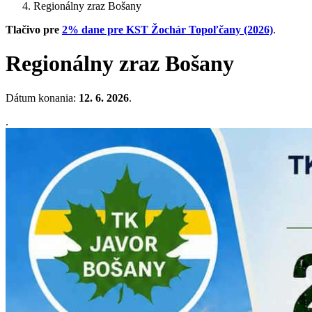
Regionálny zraz Bošany
Tlačivo pre
2% dane pre KST Žochár Topoľčany (2026)
.
Regionálny zraz Bošany
Dátum konania:
12. 6. 2026
.
.