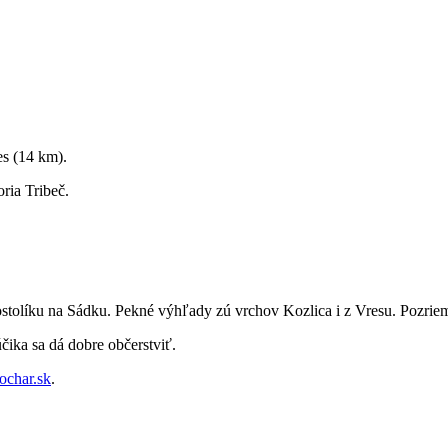
s (14 km).
ria Tribeč.
ostolíku na Sádku. Pekné výhľady zú vrchov Kozlica i z Vresu. Pozriem
ika sa dá dobre občerstviť.
ochar.sk
.