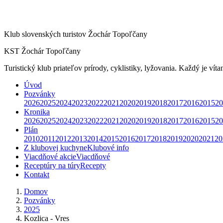
Klub slovenských turistov Žochár Topoľčany
KST Žochár Topoľčany
Turistický klub priateľov prírody, cyklistiky, lyžovania. Každý je víta
Úvod
Pozvánky
2026
2025
2024
2023
2022
2021
2020
2019
2018
2017
2016
2015
20
Kronika
2026
2025
2024
2023
2022
2021
2020
2019
2018
2017
2016
2015
20
Plán
2010
2011
2012
2013
2014
2015
2016
2017
2018
2019
2020
2021
20
Z klubovej kuchyne
Klubové info
Viacdňové akcie
Viacdňové
Receptúry na túry
Recepty
Kontakt
Domov
Pozvánky
2025
Kozlica - Vres