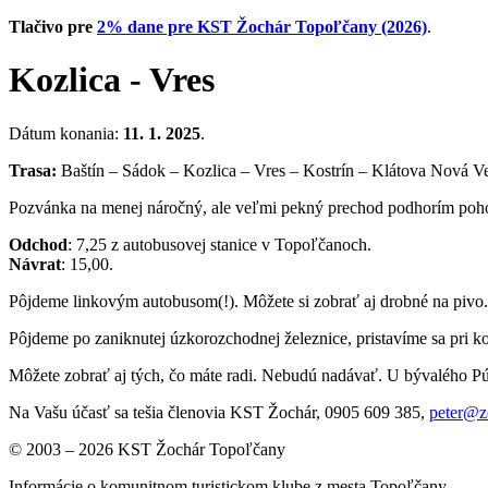
Tlačivo pre
2% dane pre KST Žochár Topoľčany (2026)
.
Kozlica - Vres
Dátum konania:
11. 1. 2025
.
Trasa:
Baštín – Sádok – Kozlica – Vres – Kostrín – Klátova Nová Ve
Pozvánka na menej náročný, ale veľmi pekný prechod podhorím poho
Odchod
: 7,25 z autobusovej stanice v Topoľčanoch.
Návrat
: 15,00.
Pôjdeme linkovým autobusom(!). Môžete si zobrať aj drobné na pivo.
Pôjdeme po zaniknutej úzkorozchodnej železnice, pristavíme sa pri k
Môžete zobrať aj tých, čo máte radi. Nebudú nadávať. U bývalého Púč
Na Vašu účasť sa tešia členovia KST Žochár, 0905 609 385,
peter@z
© 2003 – 2026 KST Žochár Topoľčany
Informácie o komunitnom turistickom klube z mesta Topoľčany.