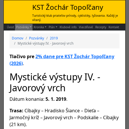
KST Žochár Topoľčany
Turistický klub priateľov prírody, cyklistiky, lyžovania. Každý je
vítaný.
Úvod
Pozvánky
Kronika
Plán
Klubové info
Viacdňové
Recepty
Kontakt
Domov
Pozvánky
2019
Mystické výstupy IV. - Javorový vrch
Tlačivo pre
2% dane pre KST Žochár Topoľčany
(2026)
.
Mystické výstupy IV. -
Javorový vrch
Dátum konania:
5. 1. 2019
.
Trasa:
Cíbajky – Hradisko Šiance – Dieťa –
Jarmočný kríž – Javorový vrch – Podskalie – Cíbajky
(21 km).