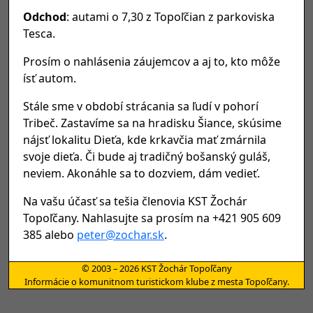
Odchod
: autami o 7,30 z Topoľčian z parkoviska
Tesca.
Prosím o nahlásenia záujemcov a aj to, kto môže
ísť autom.
Stále sme v období strácania sa ľudí v pohorí
Tribeč. Zastavíme sa na hradisku Šiance, skúsime
nájsť lokalitu Dieťa, kde krkavčia mať zmárnila
svoje dieťa. Či bude aj tradičný bošanský guláš,
neviem. Akonáhle sa to dozviem, dám vedieť.
Na vašu účasť sa tešia členovia KST Žochár
Topoľčany. Nahlasujte sa prosím na +421 905 609
385 alebo
peter@zochar.sk
.
© 2003 – 2026 KST Žochár Topoľčany
Informácie o komunitnom turistickom klube z mesta Topoľčany.