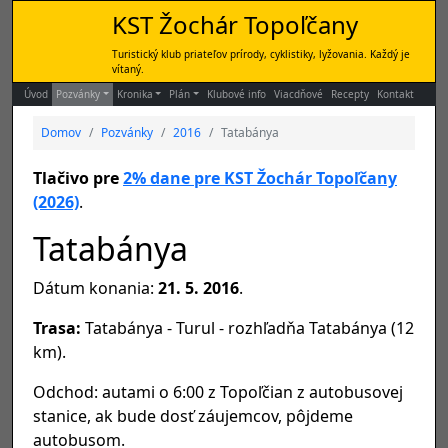
KST Žochár Topoľčany
Turistický klub priateľov prírody, cyklistiky, lyžovania. Každý je
vítaný.
Úvod
Pozvánky
Kronika
Plán
Klubové info
Viacdňové
Recepty
Kontakt
Domov
Pozvánky
2016
Tatabánya
Tlačivo pre
2% dane pre KST Žochár Topoľčany
(2026)
.
Tatabánya
Dátum konania:
21. 5. 2016
.
Trasa:
Tatabánya - Turul - rozhľadňa Tatabánya (12
km).
Odchod: autami o 6:00 z Topoľčian z autobusovej
stanice, ak bude dosť záujemcov, pôjdeme
autobusom.