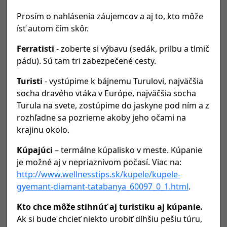
Prosím o nahlásenia záujemcov a aj to, kto môže
ísť autom čím skôr.
Ferratisti
- zoberte si výbavu (sedák, prilbu a tlmič
pádu). Sú tam tri zabezpečené cesty.
Turisti
- vystúpime k bájnemu Turulovi, najväčšia
socha dravého vtáka v Európe, najväčšia socha
Turula na svete, zostúpime do jaskyne pod ním a z
rozhľadne sa pozrieme akoby jeho očami na
krajinu okolo.
Kúpajúci
– termálne kúpalisko v meste. Kúpanie
je možné aj v nepriaznivom počasí. Viac na:
http://www.wellnesstips.sk/kupele/kupele-
gyemant-diamant-tatabanya_60097_0_1.html
.
Kto chce môže stihnúť aj turistiku aj kúpanie.
Ak si bude chcieť niekto urobiť dlhšiu pešiu túru,