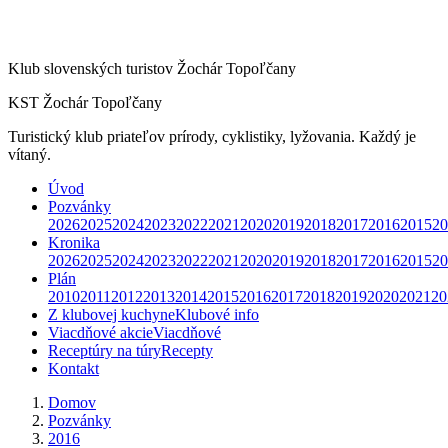
Klub slovenských turistov Žochár Topoľčany
KST Žochár Topoľčany
Turistický klub priateľov prírody, cyklistiky, lyžovania. Každý je
vítaný.
Úvod
Pozvánky
2026
2025
2024
2023
2022
2021
2020
2019
2018
2017
2016
2015
20
Kronika
2026
2025
2024
2023
2022
2021
2020
2019
2018
2017
2016
2015
20
Plán
2010
2011
2012
2013
2014
2015
2016
2017
2018
2019
2020
2021
20
Z klubovej kuchyne
Klubové info
Viacdňové akcie
Viacdňové
Receptúry na túry
Recepty
Kontakt
Domov
Pozvánky
2016