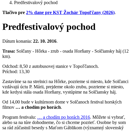
Predfestivalový pochod
Tlačivo pre
2% dane pre KST Žochár Topoľčany (2026)
.
Predfestivalový pochod
Dátum konania:
22. 10. 2016
.
Trasa:
Solčany - Hôrka - zrub - osada Horňany - Solčiansky háj (12
km).
Odchod: 8,50 z autobusovej stanice v Topoľčanoch.
Príchod: 13,30
Zastavíme sa na strelnici na Hôrke, pozrieme si miesto, kde Solčanci
vzdávajú úctu P. Márii, prejdeme okolo zrubu, pozrieme si miesto,
kde kedysi stála osada Horňany, vystúpime na Solčiansky háj.
Od 14,00 bude v kultúrnom dome v Solčanoch festival horských
filmov
… a chodím po horách
.
Program festivalu:
… a chodím po horách 2016
. Môžete si vybrať,
alebo sa na túre dohodneme, čo si chceme pozrieť. Osobne by som
sa rád zúčastnil besedy s Maťom Gáblikom (významný slovenský