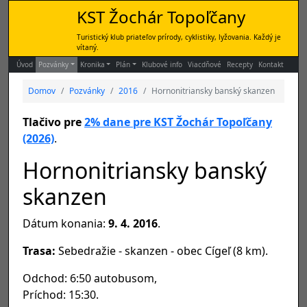
KST Žochár Topoľčany
Turistický klub priateľov prírody, cyklistiky, lyžovania. Každý je
vítaný.
Úvod
Pozvánky
Kronika
Plán
Klubové info
Viacdňové
Recepty
Kontakt
Domov
Pozvánky
2016
Hornonitriansky banský skanzen
Tlačivo pre
2% dane pre KST Žochár Topoľčany
(2026)
.
Hornonitriansky banský
skanzen
Dátum konania:
9. 4. 2016
.
Trasa:
Sebedražie - skanzen - obec Cígeľ (8 km).
Odchod: 6:50 autobusom,
Príchod: 15:30.