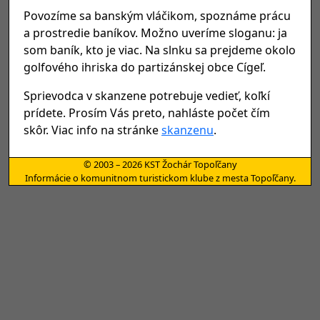
Povozíme sa banským vláčikom, spoznáme prácu
a prostredie baníkov. Možno uveríme sloganu: ja
som baník, kto je viac. Na slnku sa prejdeme okolo
golfového ihriska do partizánskej obce Cígeľ.
Sprievodca v skanzene potrebuje vedieť, koľkí
prídete. Prosím Vás preto, nahláste počet čím
skôr. Viac info na stránke
skanzenu
.
© 2003 – 2026 KST Žochár Topoľčany
Informácie o komunitnom turistickom klube z mesta Topoľčany.