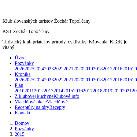
Klub slovenských turistov Žochár Topoľčany
KST Žochár Topoľčany
Turistický klub priateľov prírody, cyklistiky, lyžovania. Každý je
vítaný.
Úvod
Pozvánky
2026
2025
2024
2023
2022
2021
2020
2019
2018
2017
2016
2015
20
Kronika
2026
2025
2024
2023
2022
2021
2020
2019
2018
2017
2016
2015
20
Plán
2010
2011
2012
2013
2014
2015
2016
2017
2018
2019
2020
2021
20
Z klubovej kuchyne
Klubové info
Viacdňové akcie
Viacdňové
Receptúry na túry
Recepty
Kontakt
Domov
Pozvánky
2015