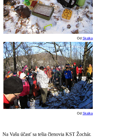
Od
Skalka
Od
Skalka
Na Vašu účasť sa tešia členovia KST Žochár.