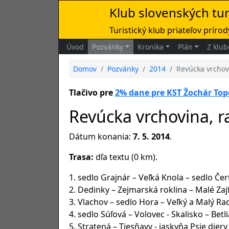
Klub slovenských tu
Turistický klub priateľov prírody
Úvod
Pozvánky
Kronika
Plán
Z klub
Domov
Pozvánky
2014
Revúcka vrchovi
Tlačivo pre
2% dane pre KST Žochár Top
Revúcka vrchovina, r
Dátum konania:
7. 5. 2014
.
Trasa:
dľa textu (0 km).
1. sedlo Grajnár – Veľká Knola – sedlo Če
2. Dedinky – Zejmarská roklina – Malé Za
3. Vlachov – sedlo Hora – Veľký a Malý R
4. sedlo Súľová – Volovec - Skalisko – Bet
5. Stratená – Tiesňavy - jaskyňa Psie di