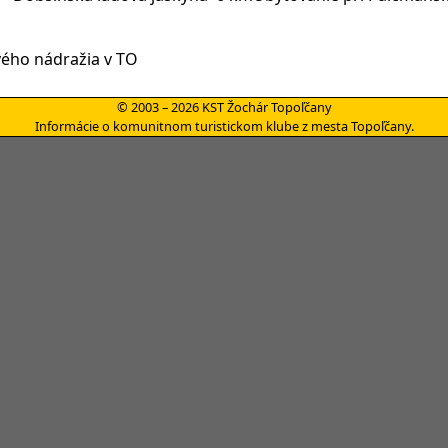
vého nádražia v TO
© 2003 – 2026 KST Žochár Topoľčany
Informácie o komunitnom turistickom klube z mesta Topoľčany.