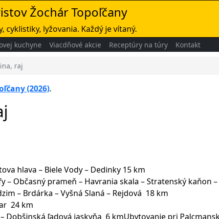
ristov Žochár Topoľčany
, cyklistiky, lyžovania. Každý je vítaný.
ovej kuchyne
Viacdňové akcie
Receptúry na túry
Kontakt
na, raj
oľčany (2026)
.
aj
rtova hlava – Biele Vody – Dedinky 15 km
jfy – Občasný prameň – Havrania skala – Stratenský kaňon 
adzim – Brdárka – Vyšná Slaná – Rejdová 18 km
liar 24 km
ery – Dobšinská ľadová jaskyňa 6 kmUbytovanie pri Palcmans