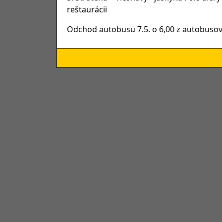
reštaurácii
Odchod autobusu 7.5. o 6,00 z autobuso