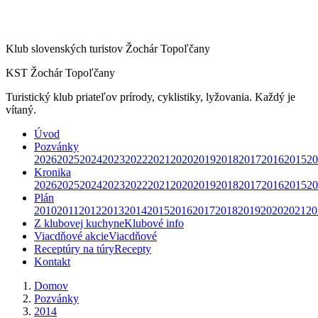
Klub slovenských turistov Žochár Topoľčany
KST Žochár Topoľčany
Turistický klub priateľov prírody, cyklistiky, lyžovania. Každý je
vítaný.
Úvod
Pozvánky
2026
2025
2024
2023
2022
2021
2020
2019
2018
2017
2016
2015
20
Kronika
2026
2025
2024
2023
2022
2021
2020
2019
2018
2017
2016
2015
20
Plán
2010
2011
2012
2013
2014
2015
2016
2017
2018
2019
2020
2021
20
Z klubovej kuchyne
Klubové info
Viacdňové akcie
Viacdňové
Receptúry na túry
Recepty
Kontakt
Domov
Pozvánky
2014