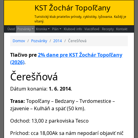
KST Žochár Topoľčany
Turistický klub priateľov prírody, cyklistiky, lyžovania. Každý je
vítaný.
Úvod
Pozvánky
Kronika
Plán
Klubové info
Viacdňové
Recepty
Kontakt
Domov
Pozvánky
2014
Čerešňová
Tlačivo pre
2% dane pre KST Žochár Topoľčany
(2026)
.
Čerešňová
Dátum konania:
1. 6. 2014
.
Trasa:
Topoľčany – Bedzany – Tvrdomestice –
zjavenie – Kulháň a späť (50 km).
Odchod: 13,00 z parkoviska Tesco
Príchod: cca 18,00Ak sa nám nepodarí objaviť nič