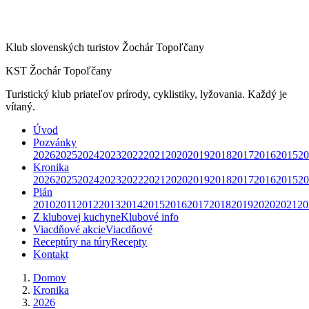
Klub slovenských turistov Žochár Topoľčany
KST Žochár Topoľčany
Turistický klub priateľov prírody, cyklistiky, lyžovania. Každý je
vítaný.
Úvod
Pozvánky
2026
2025
2024
2023
2022
2021
2020
2019
2018
2017
2016
2015
20
Kronika
2026
2025
2024
2023
2022
2021
2020
2019
2018
2017
2016
2015
20
Plán
2010
2011
2012
2013
2014
2015
2016
2017
2018
2019
2020
2021
20
Z klubovej kuchyne
Klubové info
Viacdňové akcie
Viacdňové
Receptúry na túry
Recepty
Kontakt
Domov
Kronika
2026