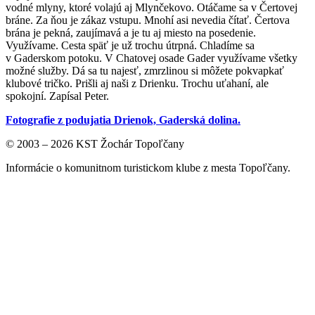
vodné mlyny, ktoré volajú aj Mlynčekovo. Otáčame sa v Čertovej
bráne. Za ňou je zákaz vstupu. Mnohí asi nevedia čítať. Čertova
brána je pekná, zaujímavá a je tu aj miesto na posedenie.
Využívame. Cesta späť je už trochu útrpná. Chladíme sa
v Gaderskom potoku. V Chatovej osade Gader využívame všetky
možné služby. Dá sa tu najesť, zmrzlinou si môžete pokvapkať
klubové tričko. Prišli aj naši z Drienku. Trochu uťahaní, ale
spokojní. Zapísal Peter.
Fotografie z podujatia Drienok, Gaderská dolina.
© 2003 – 2026 KST Žochár Topoľčany
Informácie o komunitnom turistickom klube z mesta Topoľčany.