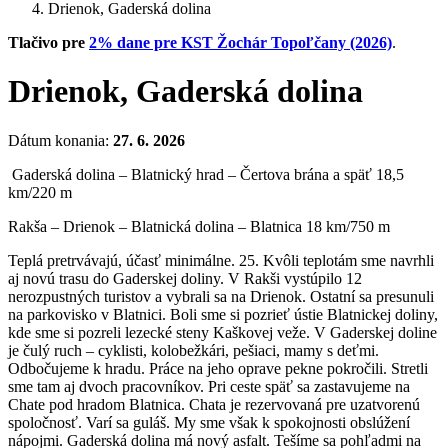
Drienok, Gaderská dolina
Tlačivo pre
2% dane pre KST Žochár Topoľčany (2026)
.
Drienok, Gaderská dolina
Dátum konania:
27. 6. 2026
Gaderská dolina – Blatnický hrad – Čertova brána a späť 18,5
km/220 m
Rakša – Drienok – Blatnická dolina – Blatnica 18 km/750 m
Teplá pretrvávajú, účasť minimálne. 25. Kvôli teplotám sme navrhli
aj novú trasu do Gaderskej doliny. V Rakši vystúpilo 12
nerozpustných turistov a vybrali sa na Drienok. Ostatní sa presunuli
na parkovisko v Blatnici. Boli sme si pozrieť ústie Blatnickej doliny,
kde sme si pozreli lezecké steny Kaškovej veže. V Gaderskej doline
je čulý ruch – cyklisti, kolobežkári, pešiaci, mamy s deťmi.
Odbočujeme k hradu. Práce na jeho oprave pekne pokročili. Stretli
sme tam aj dvoch pracovníkov. Pri ceste späť sa zastavujeme na
Chate pod hradom Blatnica. Chata je rezervovaná pre uzatvorenú
spoločnosť. Varí sa guláš. My sme však k spokojnosti obslúžení
nápojmi. Gaderská dolina má nový asfalt. Tešíme sa pohľadmi na