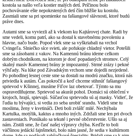
kostola sa našlo veľa kostier malých detí. Príčinou bolo
pochovávanie ešte nepokrstených detí čím bližšie ku kostolu.
Zasmiali sme sa pri spomienke na fašiangové slávnosti, ktoré budú
práve dnes.
Autami sme sa vyviezli až k vlekom ku Kajtárovej chate. Radi by
sme vedeli, komu patrí, ako sa dostal k stavebnému povoleniu a
hlavne, načo bude. Popod vlek sme sa vyškriabali na vrchol
Cvingeľa. Slniečko síce svieti, ale pofukuje chladný vietor. Potešili
sme sa zásobami z vakov. Na Kamennú bránu ideme celkom
dobrým chodníkom, na ktorom je dosť popadaných stromov. Celý
skalný masív Kamennej brány je impozantný. Strmé zrázy i pekné
výhľady. Na lúke pod Závadským vrchom sme dojedli nezjedené.
Po pohodlnej lesnej ceste sme sa dostali na modrú značku, ktorá nás
priviedla k autám. Čas pokročil a keď chceme stihnúť fašiangový
sprievod v Kšinnej, musíme Fiľov laz obetovať. Týmto sa mu
ospravedlňujeme. Sprievod sa akurát pohol. Domáci sú oblečení v
krojoch, hrajú, spievajú. Súčasťou sprievodu sú aj masky. Vidieť, že
ľudia tu bývajúci, si vedia zo seba urobiť srandu. Videli sme tu
moslima, ženy v kvetináči. Deti boli zvlášť milé. Nechýbala
Kartulka, motýlik, kaktus a mnoho iných. Zdržali sme len pri dvoch
zastaveniach. Ponúkalo sa tekuté i pevné občerstvenie. Ušlo sa aj
nám. Zistili sme, že časť našej výpravy chýba. Keďže to boli
väčšinou jedáckí fajnšmekri, bolo nám jasné, že sedia v kultúrnom
dome, kde sa podávali zabíjačkové špeciality. Pridali sme sa k nim.