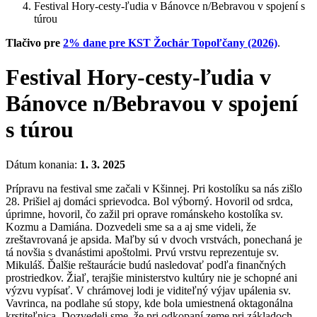
Festival Hory-cesty-ľudia v Bánovce n/Bebravou v spojení s
túrou
Tlačivo pre
2% dane pre KST Žochár Topoľčany (2026)
.
Festival Hory-cesty-ľudia v
Bánovce n/Bebravou v spojení
s túrou
Dátum konania:
1. 3. 2025
Prípravu na festival sme začali v Kšinnej. Pri kostolíku sa nás zišlo
28. Prišiel aj domáci sprievodca. Bol výborný. Hovoril od srdca,
úprimne, hovoril, čo zažil pri oprave románskeho kostolíka sv.
Kozmu a Damiána. Dozvedeli sme sa a aj sme videli, že
zreštavrovaná je apsida. Maľby sú v dvoch vrstvách, ponechaná je
tá novšia s dvanástimi apoštolmi. Prvú vrstvu reprezentuje sv.
Mikuláš. Ďalšie reštaurácie budú nasledovať podľa finančných
prostriedkov. Žiaľ, terajšie ministerstvo kultúry nie je schopné ani
výzvu vypísať. V chrámovej lodi je viditeľný výjav upálenia sv.
Vavrinca, na podlahe sú stopy, kde bola umiestnená oktagonálna
krstiteľnica. Dozvedeli sme, že pri odkopaní zeme pri základoch