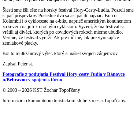
Šiesti sme išli ešte na horský festival Hory-Cesty-Ľudia. Pozreli sme
si päť príspevkov. Posledné dva sa asi páčili najviac. Boli o
Kolumbii i o cykloceste na e-biku naprieč americkým kontinentom
zo severu na juh 75 ročným cyklistom. Vyzerá, že na festival sa
vrátili aj diváci, ktorých po covidových rokoch mierne ubudlo.
Veríme, že festival vydrží. Ak pre nič iné, tak pre vynikajúce
zemiakové placky.
Bol to multižánrový výlet, ktorý si našiel svojich záujemcov.
Zapísal Peter st.
Fotografie z podujatia Festival Hory-cesty-ľudia v Bánovce
n/Bebravou v spojení s túrou.
© 2003 – 2026 KST Žochár Topoľčany
Informácie o komunitnom turistickom klube z mesta Topoľčany.