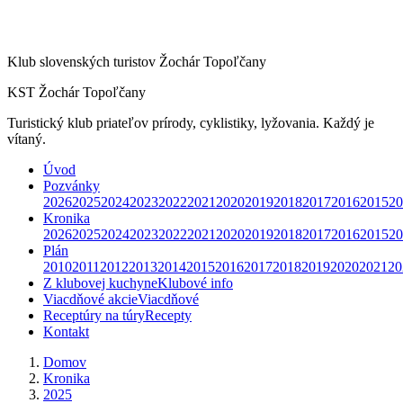
Klub slovenských turistov Žochár Topoľčany
KST Žochár Topoľčany
Turistický klub priateľov prírody, cyklistiky, lyžovania. Každý je
vítaný.
Úvod
Pozvánky
2026
2025
2024
2023
2022
2021
2020
2019
2018
2017
2016
2015
20
Kronika
2026
2025
2024
2023
2022
2021
2020
2019
2018
2017
2016
2015
20
Plán
2010
2011
2012
2013
2014
2015
2016
2017
2018
2019
2020
2021
20
Z klubovej kuchyne
Klubové info
Viacdňové akcie
Viacdňové
Receptúry na túry
Recepty
Kontakt
Domov
Kronika
2025