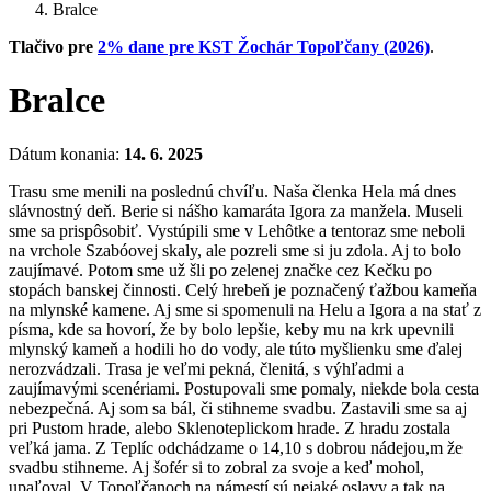
Bralce
Tlačivo pre
2% dane pre KST Žochár Topoľčany (2026)
.
Bralce
Dátum konania:
14. 6. 2025
Trasu sme menili na poslednú chvíľu. Naša členka Hela má dnes
slávnostný deň. Berie si nášho kamaráta Igora za manžela. Museli
sme sa prispôsobiť. Vystúpili sme v Lehôtke a tentoraz sme neboli
na vrchole Szabóovej skaly, ale pozreli sme si ju zdola. Aj to bolo
zaujímavé. Potom sme už šli po zelenej značke cez Kečku po
stopách banskej činnosti. Celý hrebeň je poznačený ťažbou kameňa
na mlynské kamene. Aj sme si spomenuli na Helu a Igora a na stať z
písma, kde sa hovorí, že by bolo lepšie, keby mu na krk upevnili
mlynský kameň a hodili ho do vody, ale túto myšlienku sme ďalej
nerozvádzali. Trasa je veľmi pekná, členitá, s výhľadmi a
zaujímavými scenériami. Postupovali sme pomaly, niekde bola cesta
nebezpečná. Aj som sa bál, či stihneme svadbu. Zastavili sme sa aj
pri Pustom hrade, alebo Sklenoteplickom hrade. Z hradu zostala
veľká jama. Z Teplíc odchádzame o 14,10 s dobrou nádejou,m že
svadbu stihneme. Aj šofér si to zobral za svoje a keď mohol,
upaľoval. V Topoľčanoch na námestí sú nejaké oslavy a tak na