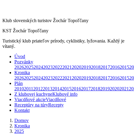
Klub slovenských turistov Žochár Topoľčany
KST Žochár Topoľčany
Turistický klub priateľov prírody, cyklistiky, lyžovania. Každý je
vítaný.
Úvod
Pozvánky
2026
2025
2024
2023
2022
2021
2020
2019
2018
2017
2016
2015
20
Kronika
2026
2025
2024
2023
2022
2021
2020
2019
2018
2017
2016
2015
20
Plán
2010
2011
2012
2013
2014
2015
2016
2017
2018
2019
2020
2021
20
Z klubovej kuchyne
Klubové info
Viacdňové akcie
Viacdňové
Receptúry na túry
Recepty
Kontakt
Domov
Kronika
2025