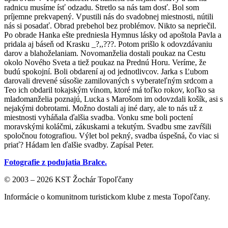
radnicu musíme ísť odzadu. Stretlo sa nás tam dosť. Bol som
príjemne prekvapený. Vpustili nás do svadobnej miestnosti, nútili
nás si posadať. Obrad prebehol bez problémov. Nikto sa nepriečil.
Po obrade Hanka ešte predniesla Hymnus lásky od apoštola Pavla a
pridala aj báseň od Krasku _?,,???. Potom prišlo k odovzdávaniu
darov a blahoželaniam. Novomanželia dostali poukaz na Cestu
okolo Nového Sveta a tiež poukaz na Prednú Horu. Veríme, že
budú spokojní. Boli obdarení aj od jednotlivcov. Jarka s Ľubom
darovali drevené súsošie zamilovaných s vyberateľným srdcom a
Teo ich obdaril tokajským vínom, ktoré má toľko rokov, koľko sa
mladomanželia poznajú, Lucka s Marošom im odovzdali košík, asi s
nejakými dobrotami. Možno dostali aj iné dary, ale to nás už z
miestnosti vyháňala ďalšia svadba. Vonku sme boli poctení
moravskými koláčmi, zákuskami a tekutým. Svadbu sme zavŕšili
spoločnou fotografiou. Výlet bol pekný, svadba úspešná, čo viac si
priať? Hádam len ďalšie svadby. Zapísal Peter.
Fotografie z podujatia Bralce.
© 2003 – 2026 KST Žochár Topoľčany
Informácie o komunitnom turistickom klube z mesta Topoľčany.