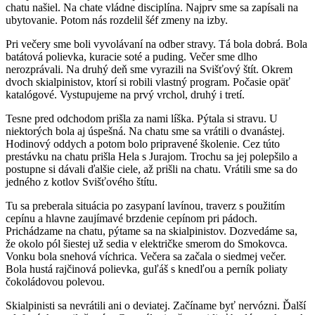
chatu našiel. Na chate vládne disciplína. Najprv sme sa zapísali na
ubytovanie. Potom nás rozdelil šéf zmeny na izby.
Pri večery sme boli vyvolávaní na odber stravy. Tá bola dobrá. Bola
batátová polievka, kuracie soté a puding. Večer sme dlho
nerozprávali. Na druhý deň sme vyrazili na Svišťový štít. Okrem
dvoch skialpinistov, ktorí si robili vlastný program. Počasie opäť
katalógové. Vystupujeme na prvý vrchol, druhý i tretí.
Tesne pred odchodom prišla za nami líška. Pýtala si stravu. U
niektorých bola aj úspešná. Na chatu sme sa vrátili o dvanástej.
Hodinový oddych a potom bolo pripravené školenie. Cez túto
prestávku na chatu prišla Hela s Jurajom. Trochu sa jej polepšilo a
postupne si dávali ďalšie ciele, až prišli na chatu. Vrátili sme sa do
jedného z kotlov Svišťového štítu.
Tu sa preberala situácia po zasypaní lavínou, traverz s použitím
cepínu a hlavne zaujímavé brzdenie cepínom pri pádoch.
Prichádzame na chatu, pýtame sa na skialpinistov. Dozvedáme sa,
že okolo pól šiestej už sedia v električke smerom do Smokovca.
Vonku bola snehová víchrica. Večera sa začala o siedmej večer.
Bola hustá rajčinová polievka, guľáš s knedľou a perník poliaty
čokoládovou polevou.
Skialpinisti sa nevrátili ani o deviatej. Začíname byť nervózni. Ďalší