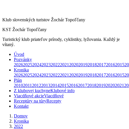
Klub slovenských turistov Žochár Topoľčany
KST Žochár Topoľčany
Turistický klub priateľov prírody, cyklistiky, lyžovania. Každý je
vítaný.
Úvod
Pozvánky
2026
2025
2024
2023
2022
2021
2020
2019
2018
2017
2016
2015
20
Kronika
2026
2025
2024
2023
2022
2021
2020
2019
2018
2017
2016
2015
20
Plán
2010
2011
2012
2013
2014
2015
2016
2017
2018
2019
2020
2021
20
Z klubovej kuchyne
Klubové info
Viacdňové akcie
Viacdňové
Receptúry na túry
Recepty
Kontakt
Domov
Kronika
2022