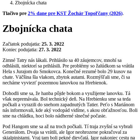
Zbojnícka chata
Tlačivo pre
2% dane pre KST Žochár Topoľčany (2026)
.
Zbojnícka chata
Začiatok podujatia:
25. 3. 2022
Koniec podujatia:
27. 3. 2022
Zimné Tatry nás lákali. Prihlásilo sa 40 záujemcov, mnohí sa
odhlásili, niektorí sa prihlásili. Pre problémy so žalúdkom sa vrátila
Hela s Jurajom do Smokovca. Konečné rezumé bolo 29 kusov na
chate. Väčšina šla vlakom, zbytok autami. Rozmýšľali sme, či sa
necháme vyviezť pozemnou lanovkou na Hrebienok.
Dohodli sme sa, že hanba pôjde bokom a využijeme lanovku. Tá
však nepremávala. Bol technický deň. Na Hrebienku sme sa teda
počkali a vyrazili do snehom zapadnutých Tatier. Peťo s Mariánom
nás informovali, kde aký vodopád vidíme, s akou obťažnosťou. Boli
sme na chládku, hoci bolo nádherné slnečné počasie.
Pod Hangom sme sa až na troch počkali. Tí traja zvyšní sa vybrali
Generálom. Dvaja sa vrátili, ale Igor neohrozene pokračoval za
skialpinistami. Vraj tam boli pekné dievčatá. Igor nakoniec cestu na