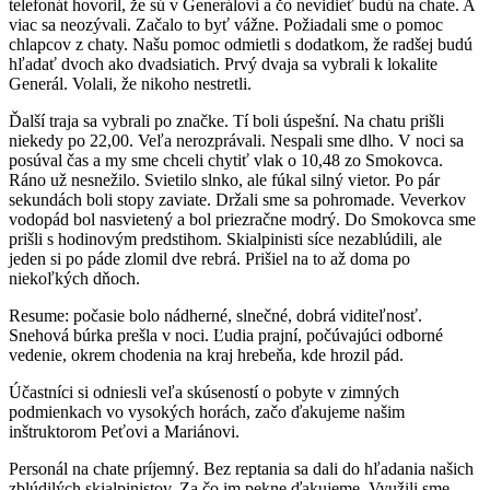
telefonát hovoril, že sú v Generálovi a čo nevidieť budú na chate. A
viac sa neozývali. Začalo to byť vážne. Požiadali sme o pomoc
chlapcov z chaty. Našu pomoc odmietli s dodatkom, že radšej budú
hľadať dvoch ako dvadsiatich. Prvý dvaja sa vybrali k lokalite
Generál. Volali, že nikoho nestretli.
Ďalší traja sa vybrali po značke. Tí boli úspešní. Na chatu prišli
niekedy po 22,00. Veľa nerozprávali. Nespali sme dlho. V noci sa
posúval čas a my sme chceli chytiť vlak o 10,48 zo Smokovca.
Ráno už nesnežilo. Svietilo slnko, ale fúkal silný vietor. Po pár
sekundách boli stopy zaviate. Držali sme sa pohromade. Veverkov
vodopád bol nasvietený a bol priezračne modrý. Do Smokovca sme
prišli s hodinovým predstihom. Skialpinisti síce nezablúdili, ale
jeden si po páde zlomil dve rebrá. Prišiel na to až doma po
niekoľkých dňoch.
Resume: počasie bolo nádherné, slnečné, dobrá viditeľnosť.
Snehová búrka prešla v noci. Ľudia prajní, počúvajúci odborné
vedenie, okrem chodenia na kraj hrebeňa, kde hrozil pád.
Účastníci si odniesli veľa skúseností o pobyte v zimných
podmienkach vo vysokých horách, začo ďakujeme našim
inštruktorom Peťovi a Mariánovi.
Personál na chate príjemný. Bez reptania sa dali do hľadania našich
zblúdilých skialpinistov. Za čo im pekne ďakujeme. Využili sme