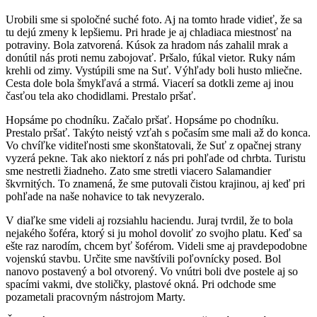
Urobili sme si spoločné suché foto. Aj na tomto hrade vidieť, že sa
tu dejú zmeny k lepšiemu. Pri hrade je aj chladiaca miestnosť na
potraviny. Bola zatvorená. Kúsok za hradom nás zahalil mrak a
donútil nás proti nemu zabojovať. Pršalo, fúkal vietor. Ruky nám
krehli od zimy. Vystúpili sme na Suť. Výhľady boli husto mliečne.
Cesta dole bola šmykľavá a strmá. Viacerí sa dotkli zeme aj inou
časťou tela ako chodidlami. Prestalo pršať.
Hopsáme po chodníku. Začalo pršať. Hopsáme po chodníku.
Prestalo pršať. Takýto neistý vzťah s počasím sme mali až do konca.
Vo chvíľke viditeľnosti sme skonštatovali, že Suť z opačnej strany
vyzerá pekne. Tak ako niektorí z nás pri pohľade od chrbta. Turistu
sme nestretli žiadneho. Zato sme stretli viacero Salamandier
škvrnitých. To znamená, že sme putovali čistou krajinou, aj keď pri
pohľade na naše nohavice to tak nevyzeralo.
V diaľke sme videli aj rozsiahlu haciendu. Juraj tvrdil, že to bola
nejakého šoféra, ktorý si ju mohol dovoliť zo svojho platu. Keď sa
ešte raz narodím, chcem byť šoférom. Videli sme aj pravdepodobne
vojenskú stavbu. Určite sme navštívili poľovnícky posed. Bol
nanovo postavený a bol otvorený. Vo vnútri boli dve postele aj so
spacími vakmi, dve stoličky, plastové okná. Pri odchode sme
pozametali pracovným nástrojom Marty.