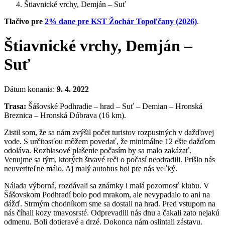
Štiavnické vrchy, Demján – Suť
Tlačivo pre
2% dane pre KST Žochár Topoľčany (2026)
.
Štiavnické vrchy, Demján –
Suť
Dátum konania:
9. 4. 2022
Trasa:
Šášovské Podhradie – hrad – Suť – Demian – Hronská
Breznica – Hronská Dúbrava (16 km).
Zistil som, že sa nám zvýšil počet turistov rozpustných v dažďovej
vode. S určitosťou môžem povedať, že minimálne 12 ešte dažďom
odoláva. Rozhlasové plašenie počasím by sa malo zakázať.
Venujme sa tým, ktorých štvavé reči o počasí neodradili. Prišlo nás
neuveriteľne málo. Aj malý autobus bol pre nás veľký.
Nálada výborná, rozdávali sa známky i malá pozornosť klubu. V
Šášovskom Podhradí bolo pod mrakom, ale nevypadalo to ani na
dážď. Strmým chodníkom sme sa dostali na hrad. Pred vstupom na
nás číhali kozy tmavosrsté. Odprevadili nás dnu a čakali zato nejakú
odmenu. Boli dotieravé a drzé. Dokonca nám oslintali zástavu.