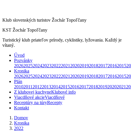
Klub slovenských turistov Žochár Topoľčany
KST Žochár Topoľčany
Turistický klub priateľov prírody, cyklistiky, lyžovania. Každý je
vítaný.
Úvod
Pozvánky
2026
2025
2024
2023
2022
2021
2020
2019
2018
2017
2016
2015
20
Kronika
2026
2025
2024
2023
2022
2021
2020
2019
2018
2017
2016
2015
20
Plán
2010
2011
2012
2013
2014
2015
2016
2017
2018
2019
2020
2021
20
Z klubovej kuchyne
Klubové info
Viacdňové akcie
Viacdňové
Receptúry na túry
Recepty
Kontakt
Domov
Kronika
2022