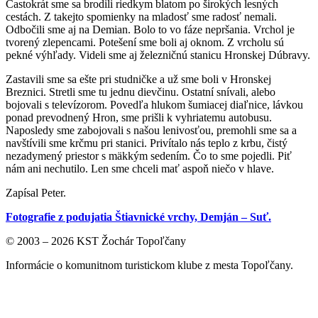
Častokrát sme sa brodili riedkym blatom po širokých lesných
cestách. Z takejto spomienky na mladosť sme radosť nemali.
Odbočili sme aj na Demian. Bolo to vo fáze nepršania. Vrchol je
tvorený zlepencami. Potešení sme boli aj oknom. Z vrcholu sú
pekné výhľady. Videli sme aj železničnú stanicu Hronskej Dúbravy.
Zastavili sme sa ešte pri studničke a už sme boli v Hronskej
Breznici. Stretli sme tu jednu dievčinu. Ostatní snívali, alebo
bojovali s televízorom. Povedľa hlukom šumiacej diaľnice, lávkou
ponad prevodnený Hron, sme prišli k vyhriatemu autobusu.
Naposledy sme zabojovali s našou lenivosťou, premohli sme sa a
navštívili sme krčmu pri stanici. Privítalo nás teplo z krbu, čistý
nezadymený priestor s mäkkým sedením. Čo to sme pojedli. Piť
nám ani nechutilo. Len sme chceli mať aspoň niečo v hlave.
Zapísal Peter.
Fotografie z podujatia Štiavnické vrchy, Demján – Suť.
© 2003 – 2026 KST Žochár Topoľčany
Informácie o komunitnom turistickom klube z mesta Topoľčany.