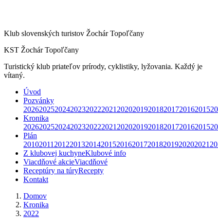
Klub slovenských turistov Žochár Topoľčany
KST Žochár Topoľčany
Turistický klub priateľov prírody, cyklistiky, lyžovania. Každý je
vítaný.
Úvod
Pozvánky
2026
2025
2024
2023
2022
2021
2020
2019
2018
2017
2016
2015
20
Kronika
2026
2025
2024
2023
2022
2021
2020
2019
2018
2017
2016
2015
20
Plán
2010
2011
2012
2013
2014
2015
2016
2017
2018
2019
2020
2021
20
Z klubovej kuchyne
Klubové info
Viacdňové akcie
Viacdňové
Receptúry na túry
Recepty
Kontakt
Domov
Kronika
2022