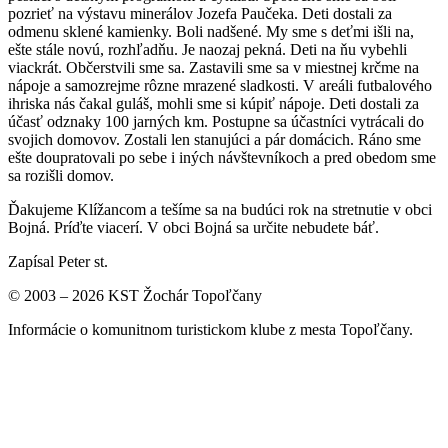
pozrieť na výstavu minerálov Jozefa Paučeka. Deti dostali za
odmenu sklené kamienky. Boli nadšené. My sme s deťmi išli na,
ešte stále novú, rozhľadňu. Je naozaj pekná. Deti na ňu vybehli
viackrát. Občerstvili sme sa. Zastavili sme sa v miestnej krčme na
nápoje a samozrejme rôzne mrazené sladkosti. V areáli futbalového
ihriska nás čakal guláš, mohli sme si kúpiť nápoje. Deti dostali za
účasť odznaky 100 jarných km. Postupne sa účastníci vytrácali do
svojich domovov. Zostali len stanujúci a pár domácich. Ráno sme
ešte doupratovali po sebe i iných návštevníkoch a pred obedom sme
sa rozišli domov.
Ďakujeme Klížancom a tešíme sa na budúci rok na stretnutie v obci
Bojná. Príďte viacerí. V obci Bojná sa určite nebudete báť.
Zapísal Peter st.
© 2003 – 2026 KST Žochár Topoľčany
Informácie o komunitnom turistickom klube z mesta Topoľčany.