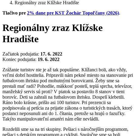
Regionálny zraz Klížske Hradište
Tlačivo pre
2% dane pre KST Žochár Topoľčany (2026)
.
Regionálny zraz Klížske
Hradište
Začiatok podujatia:
17. 6. 2022
Koniec podujatia:
19. 6. 2022
Zrážanie turistov nie je až tak populárne. Klížanci boli, ako vždy,
veľmi dobrí hostitelia. Pripravili nám pekné miesto na stanovanie pri
futbalovom ihrisku pod mohutnými borovicami. Žeby sme sa
prestali mať radi? Pohodlie, mäkkosť postelí, teplá sprcha, televízor,
manželský servis sú proti? V piatok sa postavilo 8 stanov v tieni
borovíc. Deti sa zahrali na futbalovom ihrisku. Dospelí klebetili.
Ráno bolo krásne, prišlo asi 100 turistov. Pri prezencii sa
podpisovala aj petícia za prijatie zákona o turistických trasách, ktorý
poslanci neposunuli ani do 1. čítania, pretože sa hrajú o fazuľky.
Takýto manipulovateľní amatéri nám ešte nevládli.
Rozdelili sme sa na tri skupiny. Pešiaci s náročnejším programom,
pešiaci s detským programom a cyklisti. Spoločne sme sa boli