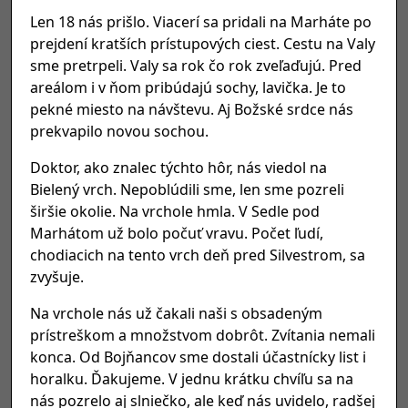
Len 18 nás prišlo. Viacerí sa pridali na Marháte po
prejdení kratších prístupových ciest. Cestu na Valy
sme pretrpeli. Valy sa rok čo rok zveľaďujú. Pred
areálom i v ňom pribúdajú sochy, lavička. Je to
pekné miesto na návštevu. Aj Božské srdce nás
prekvapilo novou sochou.
Doktor, ako znalec týchto hôr, nás viedol na
Bielený vrch. Nepoblúdili sme, len sme pozreli
širšie okolie. Na vrchole hmla. V Sedle pod
Marhátom už bolo počuť vravu. Počet ľudí,
chodiacich na tento vrch deň pred Silvestrom, sa
zvyšuje.
Na vrchole nás už čakali naši s obsadeným
prístreškom a množstvom dobrôt. Zvítania nemali
konca. Od Bojňancov sme dostali účastnícky list i
horalku. Ďakujeme. V jednu krátku chvíľu sa na
nás pozrelo aj slniečko, ale keď nás uvidelo, radšej