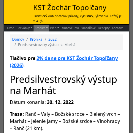
KST Žochár Topoľčany
Turistický klub priateľov prírody, cyklistiky, lyžovania. Každý je
vítaný.
Úvod
Pozvánky
Kronika
Plán
Klubové info
Viacdňové
Recepty
Kontakt
Domov
Kronika
2022
Predsilvestrovský výstup na Marhát
Tlačivo pre
2% dane pre KST Žochár Topoľčany
(2026)
.
Predsilvestrovský výstup
na Marhát
Dátum konania:
30. 12. 2022
Trasa:
Ranč – Valy – Božské srdce – Bielený vrch –
Marhát – Jelenie jamy – Božské srdce – Vinohrady
– Ranč (21 km).