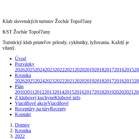
Klub slovenských turistov Žochár Topoľčany
KST Žochár Topoľčany
Turistický klub priateľov prírody, cyklistiky, lyžovania. Každý je
vítaný.
Úvod
Pozvánky
2026
2025
2024
2023
2022
2021
2020
2019
2018
2017
2016
2015
20
Kronika
2026
2025
2024
2023
2022
2021
2020
2019
2018
2017
2016
2015
20
Plán
2010
2011
2012
2013
2014
2015
2016
2017
2018
2019
2020
2021
20
Z klubovej kuchyne
Klubové info
Viacdňové akcie
Viacdňové
Receptúry na túry
Recepty
Kontakt
Domov
Kronika
2022