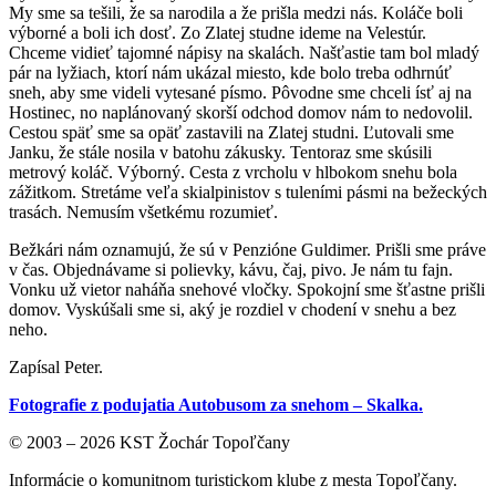
My sme sa tešili, že sa narodila a že prišla medzi nás. Koláče boli
výborné a boli ich dosť. Zo Zlatej studne ideme na Velestúr.
Chceme vidieť tajomné nápisy na skalách. Našťastie tam bol mladý
pár na lyžiach, ktorí nám ukázal miesto, kde bolo treba odhrnúť
sneh, aby sme videli vytesané písmo. Pôvodne sme chceli ísť aj na
Hostinec, no naplánovaný skorší odchod domov nám to nedovolil.
Cestou späť sme sa opäť zastavili na Zlatej studni. Ľutovali sme
Janku, že stále nosila v batohu zákusky. Tentoraz sme skúsili
metrový koláč. Výborný. Cesta z vrcholu v hlbokom snehu bola
zážitkom. Stretáme veľa skialpinistov s tuleními pásmi na bežeckých
trasách. Nemusím všetkému rozumieť.
Bežkári nám oznamujú, že sú v Penzióne Guldimer. Prišli sme práve
v čas. Objednávame si polievky, kávu, čaj, pivo. Je nám tu fajn.
Vonku už vietor naháňa snehové vločky. Spokojní sme šťastne prišli
domov. Vyskúšali sme si, aký je rozdiel v chodení v snehu a bez
neho.
Zapísal Peter.
Fotografie z podujatia Autobusom za snehom – Skalka.
© 2003 – 2026 KST Žochár Topoľčany
Informácie o komunitnom turistickom klube z mesta Topoľčany.