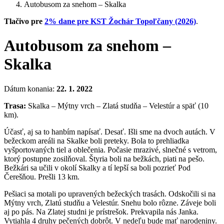
Autobusom za snehom – Skalka
Tlačivo pre
2% dane pre KST Žochár Topoľčany (2026)
.
Autobusom za snehom –
Skalka
Dátum konania:
22. 1. 2022
Trasa:
Skalka – Mýtny vrch – Zlatá studňa – Velestúr a späť (10
km).
Účasť, aj sa to hanbím napísať. Desať. Išli sme na dvoch autách. V
bežeckom areáli na Skalke boli preteky. Bola to prehliadka
vyšportovaných tiel a oblečenia. Počasie mrazivé, slnečné s vetrom,
ktorý postupne zosilňoval. Štyria boli na bežkách, piati na pešo.
Bežkári sa učili v okolí Skalky a tí lepší sa boli pozrieť Pod
Čerešňou. Prešli 13 km.
Pešiaci sa motali po upravených bežeckých trasách. Odskočili si na
Mýtny vrch, Zlatú studňu a Velestúr. Snehu bolo rôzne. Záveje boli
aj po pás. Na Zlatej studni je prístrešok. Prekvapila nás Janka.
Vytiahla 4 druhy pečených dobrôt. V nedeľu bude mať narodeniny.