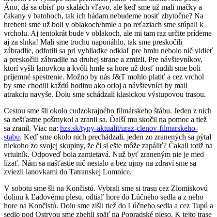
Áno, dá sa obísť po skalách vľavo, ale keď sme už mali mačky a
čakany v batohoch, tak ich hádam nebudeme nosiť zbytočne? Na
hrebeni sme už boli v oblakoch/hmle a po reťaziach sme stúpali k
vrcholu. Aj tentokrát bude v oblakoch, ale mi tam raz určite prídeme
aj za slnka! Mali sme trochu naponáhlo, tak sme preskočili
zábradlie, odfotili sa pri vyhliadke odkiaľ pre hmlu nebolo nič vidieť
a preskočili zábradlie na druhej strane a zmizli. Pre návštevníkov,
ktorí vyšli lanovkou a kvôli hmle sa hore už dosť nudili sme boli
príjemné spestrenie. Možno by nás J&T mohlo platiť a cez vrchol
by sme chodili každú hodinu ako orloj a návštevníci by mali
atrakciu navyše. Dolu sme schádzali klasickou výstupovou trasou.
Cestou sme šli okolo cudzokrajného filmárskeho štábu. Jeden z nich
sa nešťastne pošmykol a zranil sa. Ďalší mu skočil na pomoc a tiež
sa zranil. Viac na:
hzs.sk/typy-aktualit/uraz-clenov-filmarskeho-
stabu
. Keď sme okolo nich prechádzali, jeden zo zranených sa pýtal
niekoho zo svojej skupiny, že či si ešte môže zapáliť? Čakali totiž na
vrtulník. Odpoveď bola zamietavá. Nuž byť zraneným nie je med
lízať. Nám sa našťastie nič nestalo a bez ujmy na zdraví sme sa
zviezli lanovkami do Tatranskej Lomnice.
V sobotu sme šli na Končistú. Vybrali sme si trasu cez Zlomiskovú
dolinu k Ľadovému plesu, odtiaľ hore do Lúčneho sedla a z neho
hore na Končistú. Dolu sme zišli tiež do Lúčneho sedla a cez Tupú a
sedlo pod Ostrvou sme zbehli späť na Popradské pleso. K tejto trase