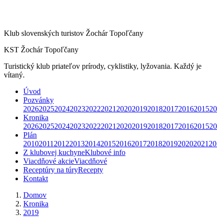
Klub slovenských turistov Žochár Topoľčany
KST Žochár Topoľčany
Turistický klub priateľov prírody, cyklistiky, lyžovania. Každý je
vítaný.
Úvod
Pozvánky
2026
2025
2024
2023
2022
2021
2020
2019
2018
2017
2016
2015
20
Kronika
2026
2025
2024
2023
2022
2021
2020
2019
2018
2017
2016
2015
20
Plán
2010
2011
2012
2013
2014
2015
2016
2017
2018
2019
2020
2021
20
Z klubovej kuchyne
Klubové info
Viacdňové akcie
Viacdňové
Receptúry na túry
Recepty
Kontakt
Domov
Kronika
2019