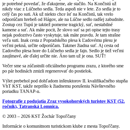
je potrebné povedať, že ďakujeme, ale stačilo. Na Končistú už
nikdy viac z Lúčneho sedla. Teda aspoň nie v lete. Zo sedla je to
celý čas po suti. Ak už niekto chce ísť na Končistú, tak vrelo
odporúčam hrebeň od Hágov, ale na Lúčne sedlo radšej zabudnite.
Zostup cez Tupú je taktiež pomerne tragický, suť, nestabilné
kamene a suť. Ak máte pocit, že slovo suť sa pri opise tejto trasy
nejak podozrivo často vyskytuje, tak máte pravdu. Je tam strašne
veľa suti. Inak cesta z Popradského plesa k Ľadovému plesu je
veľmi pekná, určite odporúčam. Takmer žiadna suť. Aj cesta od
Ľadového plesa hore do Lúčneho sedla je fajn. Sedlo je tiež veľmi
zaujímavé, ale ďalej určite nie. Áno tam už je ona. SUŤ!
Večer sme sa zúčastnili oficiálneho programu zrazu, z ktorého sme
po pár hodinách zmizli regenerovať do postielok.
Výlet prebehol pod dohľadom inštruktorov II. kvalifikačného stupňa
VhT KST, takže neprišlo k žiadnemu porušeniu Návštevného
poriadku TANAP-u.
Fotografie z podujatia Zraz vysokohorských turistov KST (52.
ročník), Tatranská Lomnica.
© 2003 – 2026 KST Žochár Topoľčany
Informácie o komunitnom turistickom klube z mesta Topoľčany.