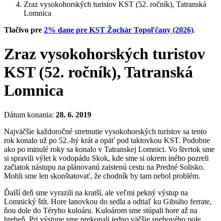
Zraz vysokohorských turistov KST (52. ročník), Tatranská
Lomnica
Tlačivo pre
2% dane pre KST Žochár Topoľčany (2026)
.
Zraz vysokohorských turistov
KST (52. ročník), Tatranská
Lomnica
Dátum konania:
28. 6. 2019
Najväčšie každoročné stretnutie vysokohorských turistov sa tento
rok konalo už po 52.-hý krát a opäť pod taktovkou KST. Podobne
ako po minulé roky sa konalo v Tatranskej Lomnici. Vo štvrtok sme
si spravili výlet k vodopádu Skok, kde sme si okrem iného pozreli
začiatok nástupu na plánovanú zaistenú cestu na Predné Solisko.
Mohli sme len skonštatovať, že chodník by tam nebol problém.
Ďalší deň sme vyrazili na kratší, ale veľmi pekný výstup na
Lomnický štít. Hore lanovkou do sedla a odtiaľ ku Gibsiho ferrate,
ňou dole do Téryho kuloáru. Kuloárom sme stúpali hore až na
hrebeň. Pri výstupe sme prekonali jedno väčšie snehového pole.