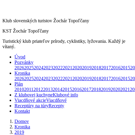
Klub slovenských turistov Žochár Topoľčany
KST Žochár Topoľčany
Turistický klub priateľov prírody, cyklistiky, lyžovania. Každý je
vítaný.
Úvod
Pozvánky
2026
2025
2024
2023
2022
2021
2020
2019
2018
2017
2016
2015
20
Kronika
2026
2025
2024
2023
2022
2021
2020
2019
2018
2017
2016
2015
20
Plán
2010
2011
2012
2013
2014
2015
2016
2017
2018
2019
2020
2021
20
Z klubovej kuchyne
Klubové info
Viacdňové akcie
Viacdňové
Receptúry na túry
Recepty
Kontakt
Domov
Kronika
2019