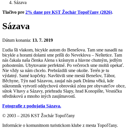
Sázava
Tlačivo pre
2% dane pre KST Žochár Topoľčany (2026)
.
Sázava
Dátum konania:
13. 7. 2019
Ľudia šli vlakom, bicykle autom do Benešova. Tam sme nasadli na
bicykle a horami dolami sme prišli do Neveklova – Neštetice. Tam
nás čakala naša členka Alena s krásnym a hlavne chutným, jedlým
pohostením. Ubytovanie perfektné. Po večeroch sme mohli opekať.
Nie vždy sa nám chcelo. Prebrázdili sme okolie. Terén je tu
výdatný. Samé kopčeky. Navštivili sme mestá Benešov, Tábor,
Běchyne, Týn nad Sázavou, zaujal nás park Dráma věkú, kde
súkromník vytvoril oddychovú obrovskú zónu pre obyvateľov obce,
sútok Vltavy a Sázavy, priehradu Slapy, hrad Konopište, Vesničku
střediskovú a mnoho iných zaujímavostí.
Fotografie z podujatia Sázava.
© 2003 – 2026 KST Žochár Topoľčany
Informácie o komunitnom turistickom klube z mesta Topoľčany.