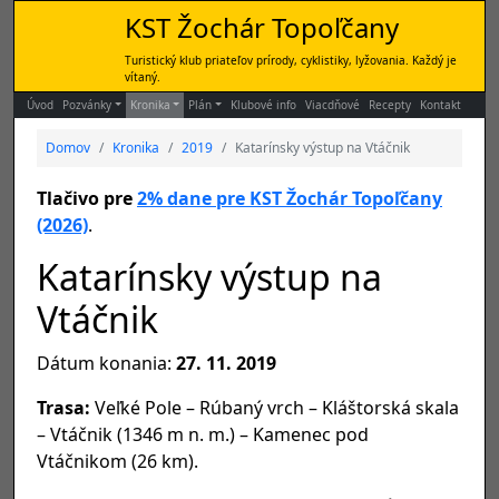
KST Žochár Topoľčany
Turistický klub priateľov prírody, cyklistiky, lyžovania. Každý je
vítaný.
Úvod
Pozvánky
Kronika
Plán
Klubové info
Viacdňové
Recepty
Kontakt
Domov
Kronika
2019
Katarínsky výstup na Vtáčnik
Tlačivo pre
2% dane pre KST Žochár Topoľčany
(2026)
.
Katarínsky výstup na
Vtáčnik
Dátum konania:
27. 11. 2019
Trasa:
Veľké Pole – Rúbaný vrch – Kláštorská skala
– Vtáčnik (1346 m n. m.) – Kamenec pod
Vtáčnikom (26 km).