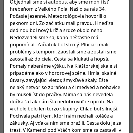
Objednali sme si autobus, aby sme mohli ísť
hrebeňom z Veľkého Poľa. Našlo sa nás 34.
Počasie jesenné. Meteorológovia hovorili o
peknom dni. Zo začiatku mali pravdu. Hneď za
dedinou bol nový kríž a srdce okolo neho.
Nedozvedeli sme sa, koho nešťastie má
pripomínať. Začiatok bol strmý. Pľúciari mali
problémy s tempom. Zaostali sme a zostali sme
zaostalí až do cieľa. Cesta sa kľukatí a hopsá.
Pomaly naberáme výšku. Na Kláštorskej skale si
pripadáme ako v hororovej scéne. Hmla, skalné
útvary, zavýjajúci vietor, šmykľavé skaly. Ešte
nejaký netvor so zbraňou a či medveď a nohavice
by museli ísť do pračky. Mima sa nás nevedela
dočkať a tak nám šla nedobrovoľne oproti. Na
vrchole bolo len torzo skupiny. Chlad bol silnejší.
Pochvala patrí tým, ktorí nám nechali koláče a
zákusky. Aj vďaka ním sme prežili. Cesta dolu je za
trest. V Kamenci pod Vtáčnikom sme sa zastavili v