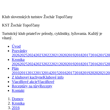
Klub slovenských turistov Žochár Topoľčany
KST Žochár Topoľčany
Turistický klub priateľov prírody, cyklistiky, lyžovania. Každý je
vítaný.
Úvod
Pozvánky
2026
2025
2024
2023
2022
2021
2020
2019
2018
2017
2016
2015
20
Kronika
2026
2025
2024
2023
2022
2021
2020
2019
2018
2017
2016
2015
20
Plán
2010
2011
2012
2013
2014
2015
2016
2017
2018
2019
2020
2021
20
Z klubovej kuchyne
Klubové info
Viacdňové akcie
Viacdňové
Receptúry na túry
Recepty
Kontakt
Domov
Kronika
2016