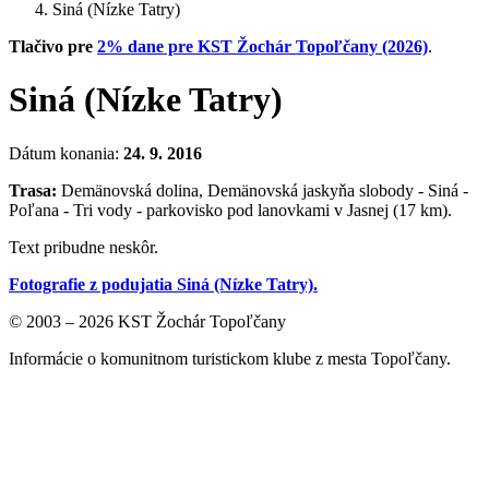
Siná (Nízke Tatry)
Tlačivo pre
2% dane pre KST Žochár Topoľčany (2026)
.
Siná (Nízke Tatry)
Dátum konania:
24. 9. 2016
Trasa:
Demänovská dolina, Demänovská jaskyňa slobody - Siná -
Poľana - Tri vody - parkovisko pod lanovkami v Jasnej (17 km).
Text pribudne neskôr.
Fotografie z podujatia Siná (Nízke Tatry).
© 2003 – 2026 KST Žochár Topoľčany
Informácie o komunitnom turistickom klube z mesta Topoľčany.