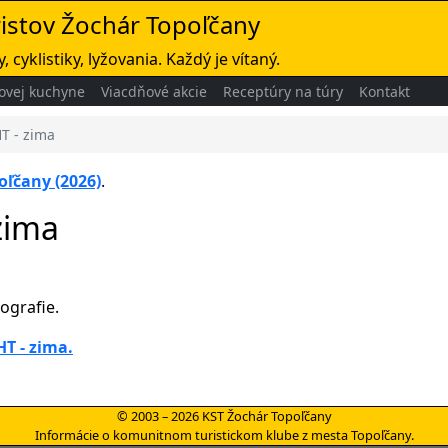
ristov Žochár Topoľčany
, cyklistiky, lyžovania. Každý je vítaný.
ovej kuchyne
Viacdňové akcie
Receptúry na túry
Kontakt
T - zima
oľčany (2026)
.
zima
tografie.
HT - zima.
© 2003 – 2026 KST Žochár Topoľčany
Informácie o komunitnom turistickom klube z mesta Topoľčany.