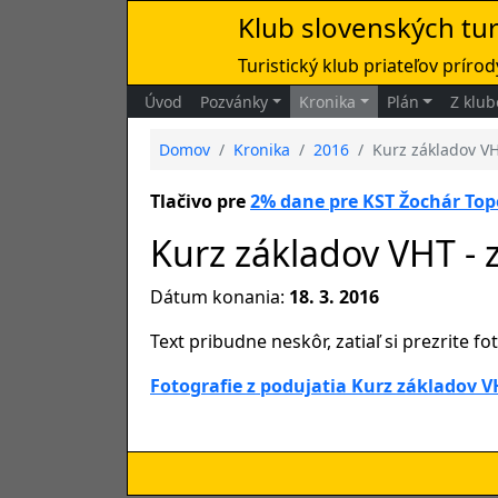
Klub slovenských tu
Turistický klub priateľov prírody
Úvod
Pozvánky
Kronika
Plán
Z klub
Domov
Kronika
2016
Kurz základov VH
Tlačivo pre
2% dane pre KST Žochár Top
Kurz základov VHT - 
Dátum konania:
18. 3. 2016
Text pribudne neskôr, zatiaľ si prezrite fo
Fotografie z podujatia Kurz základov V