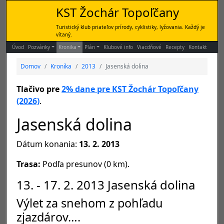
KST Žochár Topoľčany
Turistický klub priateľov prírody, cyklistiky, lyžovania. Každý je
vítaný.
Úvod
Pozvánky
Kronika
Plán
Klubové info
Viacdňové
Recepty
Kontakt
Domov
Kronika
2013
Jasenská dolina
Tlačivo pre
2% dane pre KST Žochár Topoľčany
(2026)
.
Jasenská dolina
Dátum konania:
13. 2. 2013
Trasa:
Podľa presunov (0 km).
13. - 17. 2. 2013 Jasenská dolina
Výlet za snehom z pohľadu
zjazdárov….