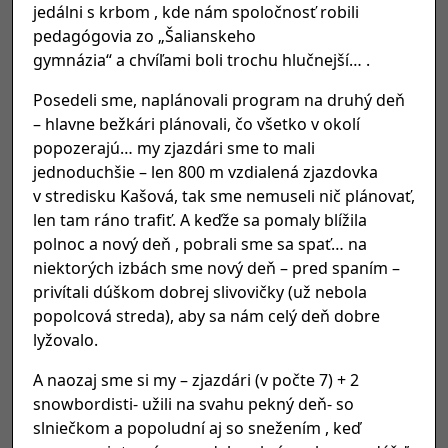
jedálni s krbom , kde nám spoločnosť robili
pedagógovia zo „Šalianskeho
gymnázia“ a chvíľami boli trochu hlučnejší… .
Posedeli sme, naplánovali program na druhý deň
– hlavne bežkári plánovali, čo všetko v okolí
popozerajú… my zjazdári sme to mali
jednoduchšie – len 800 m vzdialená zjazdovka
v stredisku Kašová, tak sme nemuseli nič plánovať,
len tam ráno trafiť. A keďže sa pomaly blížila
polnoc a nový deň , pobrali sme sa spať… na
niektorých izbách sme nový deň – pred spaním –
privítali dúškom dobrej slivovičky (už nebola
popolcová streda), aby sa nám celý deň dobre
lyžovalo.
A naozaj sme si my – zjazdári (v počte 7) + 2
snowbordisti- užili na svahu pekný deň- so
slniečkom a popoludní aj so snežením , keď