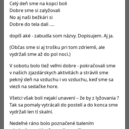
Celý deň sme na kopci boli
Dobre sme si zalyžovali
No aj naši bežkári si
Dobre do tela dali ….
dopíš aké - zabudla som názvy. Dopisujem. Aj ja.
(Občas sme si aj trošku pri tom zdriemli, ale
vydržali sme až do pol noci.)
V sobotu bolo tiež veľmi dobre - pokračovali sme
v našich zjazdárskych aktivitách a strávili sme
pekný deň na vzduchu i vo vzduchu, keď sme sa
viezli na sedačke hore.
Všetci však boli nejakí unavení – že by z lyžovania ?
Tak sa pomaly vytrácali do postelí a do konca sme
vydržali len tí skalní.
Nedeľné ráno bolo poznačené balením