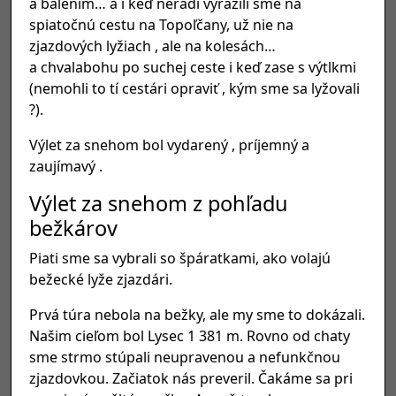
a balením… a i keď neradi vyrazili sme na
spiatočnú cestu na Topoľčany, už nie na
zjazdových lyžiach , ale na kolesách…
a chvalabohu po suchej ceste i keď zase s výtlkmi
(nemohli to tí cestári opraviť , kým sme sa lyžovali
?).
Výlet za snehom bol vydarený , príjemný a
zaujímavý .
Výlet za snehom z pohľadu
bežkárov
Piati sme sa vybrali so špáratkami, ako volajú
bežecké lyže zjazdári.
Prvá túra nebola na bežky, ale my sme to dokázali.
Našim cieľom bol Lysec 1 381 m. Rovno od chaty
sme strmo stúpali neupravenou a nefunkčnou
zjazdovkou. Začiatok nás preveril. Čakáme sa pri