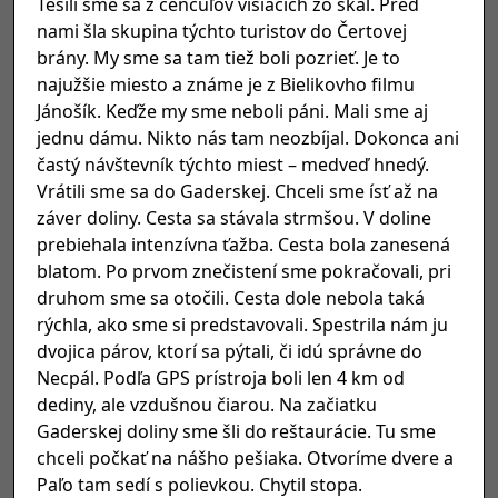
Tešili sme sa z cencúľov visiacich zo skál. Pred
nami šla skupina týchto turistov do Čertovej
brány. My sme sa tam tiež boli pozrieť. Je to
najužšie miesto a známe je z Bielikovho filmu
Jánošík. Keďže my sme neboli páni. Mali sme aj
jednu dámu. Nikto nás tam neozbíjal. Dokonca ani
častý návštevník týchto miest – medveď hnedý.
Vrátili sme sa do Gaderskej. Chceli sme ísť až na
záver doliny. Cesta sa stávala strmšou. V doline
prebiehala intenzívna ťažba. Cesta bola zanesená
blatom. Po prvom znečistení sme pokračovali, pri
druhom sme sa otočili. Cesta dole nebola taká
rýchla, ako sme si predstavovali. Spestrila nám ju
dvojica párov, ktorí sa pýtali, či idú správne do
Necpál. Podľa GPS prístroja boli len 4 km od
dediny, ale vzdušnou čiarou. Na začiatku
Gaderskej doliny sme šli do reštaurácie. Tu sme
chceli počkať na nášho pešiaka. Otvoríme dvere a
Paľo tam sedí s polievkou. Chytil stopa.