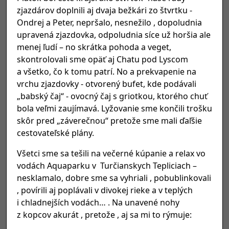
zjazdárov doplnili aj dvaja bežkári zo štvrtku -
Ondrej a Peter, nepršalo, nesnežilo , dopoludnia
upravená zjazdovka, odpoludnia síce už horšia ale
menej ľudí – no skrátka pohoda a veget,
skontrolovali sme opäť aj Chatu pod Lyscom
a všetko, čo k tomu patrí. No a prekvapenie na
vrchu zjazdovky - otvorený bufet, kde podávali
„babský čaj“ - ovocný čaj s griotkou, ktorého chuť
bola veľmi zaujímavá. Lyžovanie sme končili trošku
skôr pred „záverečnou“ pretože sme mali ďaľšie
cestovateľské plány.
Všetci sme sa tešili na večerné kúpanie a relax vo
vodách Aquaparku v Turčianskych Tepliciach –
nesklamalo, dobre sme sa vyhriali , pobublinkovali
, povírili aj poplávali v divokej rieke a v teplých
i chladnejších vodách… . Na unavené nohy
z kopcov akurát , pretože , aj sa mi to rýmuje: