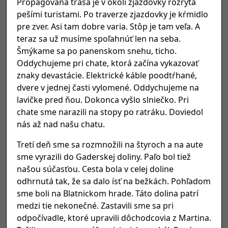
Propagovaná trasa je v okolí zjazdovky rozrytá
pešími turistami. Po traverze zjazdovky je kŕmidlo
pre zver. Asi tam dobre varia. Stôp je tam veľa. A
teraz sa už musíme spoľahnúť len na seba.
Šmýkame sa po panenskom snehu, ticho.
Oddychujeme pri chate, ktorá začína vykazovať
znaky devastácie. Elektrické káble poodtŕhané,
dvere v jednej časti vylomené. Oddychujeme na
lavičke pred ňou. Dokonca vyšlo slniečko. Pri
chate sme narazili na stopy po ratráku. Doviedol
nás až nad našu chatu.
Tretí deň sme sa rozmnožili na štyroch a na aute
sme vyrazili do Gaderskej doliny. Paľo bol tiež
našou súčasťou. Cesta bola v celej doline
odhrnutá tak, že sa dalo ísť na bežkách. Pohľadom
sme boli na Blatnickom hrade. Táto dolina patrí
medzi tie nekonečné. Zastavili sme sa pri
odpočívadle, ktoré upravili dôchodcovia z Martina.