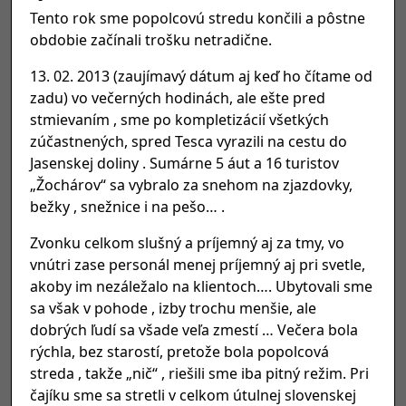
Tento rok sme popolcovú stredu končili a pôstne
obdobie začínali trošku netradične.
13. 02. 2013 (zaujímavý dátum aj keď ho čítame od
zadu) vo večerných hodinách, ale ešte pred
stmievaním , sme po kompletizácií všetkých
zúčastnených, spred Tesca vyrazili na cestu do
Jasenskej doliny . Sumárne 5 áut a 16 turistov
„Žochárov“ sa vybralo za snehom na zjazdovky,
bežky , snežnice i na pešo… .
Zvonku celkom slušný a príjemný aj za tmy, vo
vnútri zase personál menej príjemný aj pri svetle,
akoby im nezáležalo na klientoch…. Ubytovali sme
sa však v pohode , izby trochu menšie, ale
dobrých ľudí sa všade veľa zmestí … Večera bola
rýchla, bez starostí, pretože bola popolcová
streda , takže „nič“ , riešili sme iba pitný režim. Pri
čajíku sme sa stretli v celkom útulnej slovenskej