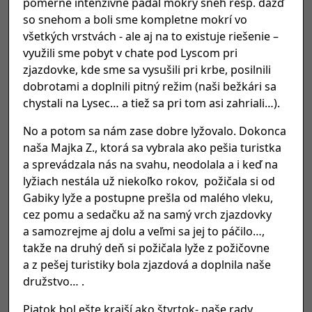
pomerne intenzívne padal mokrý sneh resp. dážď
so snehom a boli sme kompletne mokrí vo
všetkých vrstvách - ale aj na to existuje riešenie –
využili sme pobyt v chate pod Lyscom pri
zjazdovke, kde sme sa vysušili pri krbe, posilnili
dobrotami a doplnili pitný režim (naši bežkári sa
chystali na Lysec… a tiež sa pri tom asi zahriali…).
No a potom sa nám zase dobre lyžovalo. Dokonca
naša Majka Z., ktorá sa vybrala ako pešia turistka
a sprevádzala nás na svahu, neodolala a i keď na
lyžiach nestála už niekoľko rokov, požičala si od
Gabiky lyže a postupne prešla od malého vleku,
cez pomu a sedačku až na samý vrch zjazdovky
a samozrejme aj dolu a veľmi sa jej to páčilo…,
takže na druhý deň si požičala lyže z požičovne
a z pešej turistiky bola zjazdová a doplnila naše
družstvo… .
Piatok bol ešte krajší ako štvrtok- naše rady