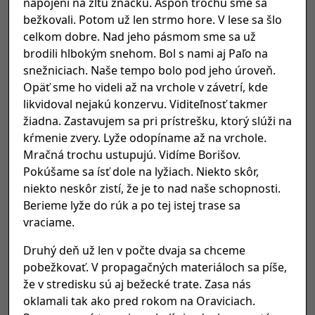
napojení na žltú značku. Aspoň trochu sme sa
bežkovali. Potom už len strmo hore. V lese sa šlo
celkom dobre. Nad jeho pásmom sme sa už
brodili hlbokým snehom. Bol s nami aj Paľo na
snežniciach. Naše tempo bolo pod jeho úroveň.
Opäť sme ho videli až na vrchole v závetrí, kde
likvidoval nejakú konzervu. Viditeľnosť takmer
žiadna. Zastavujem sa pri prístrešku, ktorý slúži na
kŕmenie zvery. Lyže odopíname až na vrchole.
Mračná trochu ustupujú. Vidíme Borišov.
Pokúšame sa ísť dole na lyžiach. Niekto skôr,
niekto neskôr zistí, že je to nad naše schopnosti.
Berieme lyže do rúk a po tej istej trase sa
vraciame.
Druhý deň už len v počte dvaja sa chceme
pobežkovať. V propagačných materiáloch sa píše,
že v stredisku sú aj bežecké trate. Zasa nás
oklamali tak ako pred rokom na Oraviciach.