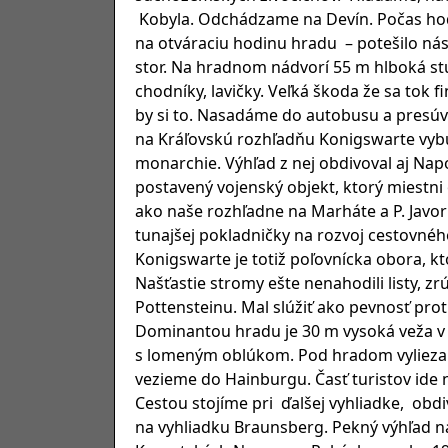
Kobyla. Odchádzame na Devín. Počas hodi
na otváraciu hodinu hradu – potešilo ná
stor. Na hradnom nádvorí 55 m hlboká s
chodníky, lavičky. Veľká škoda že sa tok f
by si to. Nasadáme do autobusu a presú
na Kráľovskú rozhľadňu Konigswarte vybu
monarchie. Výhľad z nej obdivoval aj Napo
postavený vojenský objekt, ktorý miestni
ako naše rozhľadne na Marháte a P. Javori
tunajšej pokladničky na rozvoj cestovného
Konigswarte je totiž poľovnícka obora, k
Našťastie stromy ešte nenahodili listy, zr
Pottensteinu. Mal slúžiť ako pevnosť pro
Dominantou hradu je 30 m vysoká veža v tv
s lomeným oblúkom. Pod hradom vyliezam
vezieme do Hainburgu. Časť turistov ide
Cestou stojíme pri ďalšej vyhliadke, o
na vyhliadku Braunsberg. Pekný výhľad n