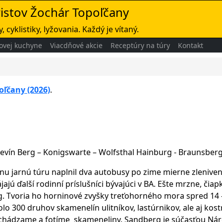
ristov Žochár Topoľčany
, cyklistiky, lyžovania. Každý je vítaný.
ovej kuchyne
Viacdňové akcie
Receptúry na túry
Kontakt
oľčany (2026)
.
vín Berg – Konigswarte – Wolfsthal Hainburg - Braunsberg
lnu jarnú túru naplnil dva autobusy po zime mierne zleniven
jajú ďalší rodinní príslušníci bývajúci v BA. Ešte mrzne, č
 Tvoria ho horninové zvyšky treťohorného mora spred 14 – 
olo 300 druhov skamenelín ulitníkov, lastúrnikov, ale aj ko
hádzame a fotíme skameneliny. Sandberg je súčasťou Náro