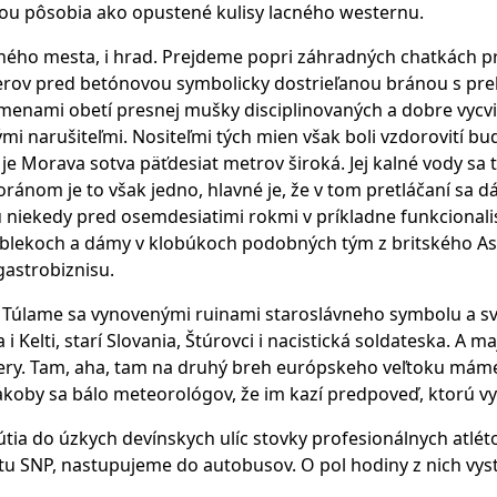
áciou pôsobia ako opustené kulisy lacného westernu.
vného mesta, i hrad. Prejdeme popri záhradných chatkách 
berov pred betónovou symbolicky dostrieľanou bránou s pr
ami obetí presnej mušky disciplinovaných a dobre vycviče
mi narušiteľmi. Nositeľmi tých mien však boli vzdorovití bud
e je Morava sotva päťdesiat metrov široká. Jej kalné vody sa
ánom je to však jedno, hlavné je, že v tom pretláčaní sa 
 niekedy pred osemdesiatimi rokmi v príkladne funkcionali
 oblekoch a dámy v klobúkoch podobných tým z britského A
gastrobiznisu.
Túlame sa vynovenými ruinami staroslávneho symbolu a sve
i Kelti, starí Slovania, Štúrovci i nacistická soldateska. A 
mery. Tam, aha, tam na druhý breh európskeho veľtoku mám
koby sa bálo meteorológov, že im kazí predpoveď, ktorú vy
útia do úzkych devínskych ulíc stovky profesionálnych atlé
tu SNP, nastupujeme do autobusov. O pol hodiny z nich vys