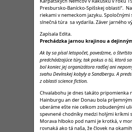
Karpatských Nemcov v Rakúsku v roku 198
Presbursko-Banícko-Spišskej oblasti“. 
riekami v nemeckom jazyku. Spoločnými si
slnečná túra sa vydarila. Záver jarného
Zapísala Edita.
Prechádzka jarnou krajinou a dejinný
Ak by sa písal letopočet, povedzme, o štvrťsto
predchádzajúce túry, tak pokus o tú, ktorá sa
bol koniec jej organizátora radšej ani nepom
svahu Devínskej kobyly a Sandbergu. A preds
z oblasti science fiction.
Chvalabohu je dnes takáto pripomienka ne
Hainburgu an der Donau bola príjemným
uberáme ešte nie celkom zobudenými uli
spevnené chodníky medzi holými kríkmi sú
Morava hlboko pod nami je krotká, v mora
rovnaká ako tá naša, že človek na okamih