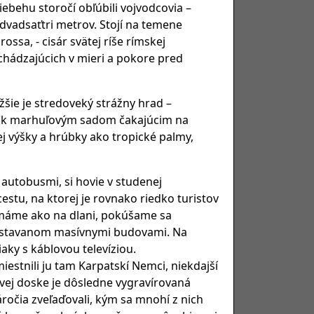
behu storočí obľúbili vojvodcovia –
 dvadsaťtri metrov. Stojí na temene
ssa, - cisár svätej ríše rímskej
chádzajúcich v mieri a pokore pred
žšie je stredoveký strážny hrad –
me k marhuľovým sadom čakajúcim na
ej výšky a hrúbky ako tropické palmy,
utobusmi, si hovie v studenej
stu, na ktorej je rovnako riedko turistov
 máme ako na dlani, pokúšame sa
obstavanom masívnymi budovami. Na
aky s káblovou televíziou.
tnili ju tam Karpatskí Nemci, niekdajší
vej doske je dôsledne vygravírovaná
áročia zveľaďovali, kým sa mnohí z nich