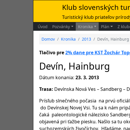
Klub slovenských tu
Turistický klub priateľov prírody
Úvod
Pozvánky
Kronika
Plán
Z klub
Domov
Kronika
2013
Devín, Hainburg
Tlačivo pre
2% dane pre KST Žochár Top
Devín, Hainburg
Dátum konania:
23. 3. 2013
Trasa:
Devínska Nová Ves – Sandberg – De
Prísľub slnečného počasia na prvú oficiá
do Devínskej Novej Vsi. Tu sa k nám pripá
čaká paleontologické nálezisko Sandberg.
objavená pri ťažbe piesku. Našlo sa tu ok
suchozemských živočíchov. Hľadáme, nac