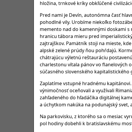
hložina, trnkové kríky obkľúčené civiliz
Pred nami je Devín, autonómna časť hla
pohodlné vily. Urobíme niekoľko fotozá
memento nad do kamennými doskami s men
hranicu tábora mieru pred imperialistický
zajtrajškov. Pamätník stoji na mieste, kd
alpské zelené prúdy ňou pohŕdajú. Kormor
chátrajúcu výletnú reštauráciu postavenú
charlestonu vítala pánov vo flanelových
súčasného slovenského kapitalistického 
Zaplatíme vstupné hradnému kapitánovi. 
výnimočnosť oceňovali a využívali Rimania 
zahľadeného do hľadáčika digitálnej ka
a úchytkom nakúka na podunajský svet, a
Na parkovisku, z ktorého sa o mesiac vyr
pol hodiny dobehli k bratislavskému mos