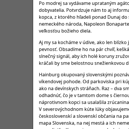
Po modrej sa vydávame uprataným agátový
dobyvatelia. Potvrdzuje nám to aj informa
kopca, z ktorého hľadeli ponad Dunaj do s
nemeckého národa, Napoleon Bonaparte – c
veľkosťou božieho diela.
Aj my sa kocháme v údive, ako len blízko j
pevnosť. Obsadíme ho na pár chvíľ, keš
slnečný signál, aby ich holé koruny zružo
kráčali by sme belostnou snežienkovou d
Hainburg okupovaný slovenskými poznáva
víkendovej pohode. Od parkoviska pri kúp
ako na devínskych stráňach. Raz – dva s
odhadnúť, čo je v tamtom dome s čierno
náprotivnom kopci sa usalašila zrúcanina
V severovýchodnom kúte lúky objavujeme 
československí a slovenskí občania na p
mapa Slovenska, na nej mestá a ich nemeck