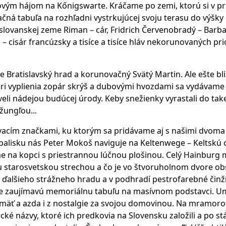
m hájom na Kőnigswarte. Kráčame po zemi, ktorú si v prie
čná tabuľa na rozhľadni vystrkujúcej svoju terasu do výšky
lovanskej zeme Riman – cár, Fridrich Červenobradý – Barbaro
isár francúzsky a tisíce a tisíce hláv nekorunovaných pri
e Bratislavský hrad a korunovačný Svätý Martin. Ale ešte bli
kári vyplienia zopár skrýš a dubovými hvozdami sa vydáva
veli nádejou budúcej úrody. Keby snežienky vyrastali do tak
žungľou...
cím značkami, ku ktorým sa pridávame aj s našimi dvoma a
alisku nás Peter Mokoš naviguje na Keltenwege – Keltskú ce
me na kopci s priestrannou lúčnou plošinou. Celý Hainburg
u starosvetskou strechou a čo je vo štvoruholnom dvore 
 ďalšieho strážneho hradu a v podhradí pestrofarebné činži
zaujímavú memoriálnu tabuľu na masívnom podstavci. Umies
amäť a azda i z nostalgie za svojou domovinou. Na mramoro
é názvy, ktoré ich predkovia na Slovensku založili a po st