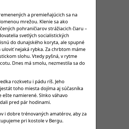
premenených a premieňajúcich sa na
elomenou mrežou. Klenie sa ako
ných pohraničiarov strážiacich čiaru –
ovatelia svetlých socialistických
 tisnú do dunajského koryta, ale spupné
dá uloviť nejaká rybka. Za chrbtom máme
stickom slohu. Vtedy pyšná, v rytme
scotu. Dnes má smolu, nezmestila sa do
dka rozkvetu i pádu ríš. Jeho
majestát toho miesta dojíma aj súčasníka
e ešte namierené. Slnko váhavo
dali pred pár hodinami.
tov i dobre trénovaných amatérov, aby za
tupujeme pri kostole v Bergu.