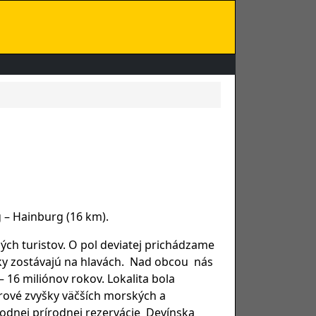
 – Hainburg (16 km).
ých turistov. O pol deviatej prichádzame
iapky zostávajú na hlavách. Nad obcou nás
16 miliónov rokov. Lokalita bola
strové zvyšky väčších morských a
dnej prírodnej rezervácie Devínska