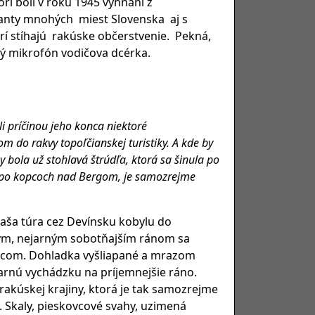
í boli v roku 1945 vyhnaní z
anty mnohých miest Slovenska aj s
rí stíhajú rakúske občerstvenie. Pekná,
vý mikrofón vodičova dcérka.
li príčinou jeho konca niektoré
om do rakvy topoľčianskej turistiky. A kde by
 bola už stohlavá štrúdľa, ktorá sa šinula po
ja po kopcoch nad Bergom, je samozrejme
naša túra cez Devínsku kobylu do
ým, nejarným sobotňajším ránom sa
pcom. Dohladka vyšliapané a mrazom
jarnú vychádzku na príjemnejšie ráno.
akúskej krajiny, ktorá je tak samozrejme
. Skaly, pieskovcové svahy, uzimená