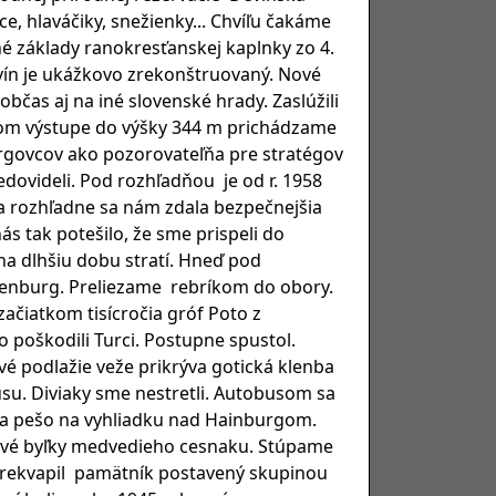
, hlaváčiky, snežienky... Chvíľu čakáme
é základy ranokresťanskej kaplnky zo 4.
ín je ukážkovo zrekonštruovaný. Nové
občas aj na iné slovenské hrady. Zaslúžili
nom výstupe do výšky 344 m prichádzame
urgovcov ako pozorovateľňa pre stratégov
edovideli. Pod rozhľadňou je od r. 1958
ia rozhľadne sa nám zdala bezpečnejšia
ás tak potešilo, že sme prispeli do
 na dlhšiu dobu stratí. Hneď pod
ottenburg. Preliezame rebríkom do obory.
začiatkom tisícročia gróf Poto z
 poškodili Turci. Postupne spustol.
rvé podlažie veže prikrýva gotická klenba
u. Diviaky sme nestretli. Autobusom sa
za pešo na vyhliadku nad Hainburgom.
prvé byľky medvedieho cesnaku. Stúpame
 prekvapil pamätník postavený skupinou