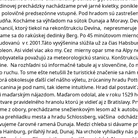
novej prechádzky nachádzame prvé jarné kvietky, poniklece
s polovičné predsezónne vstupné. Pod hradom sú zastrešen
tudňa. Kocháme sa výhľadom na sútok Dunaja a Moravy. Dev
inancií, ktorý tiekol na rekonštrukciu Devína, nepresmeruje 
vame sa do rakúskej dedinky Berg. Po 45 minútovom mier
dovanú v r. 2001.Táto vyvýšenina slúžila už za čias Habsb
leon. Asi videl viac ako my. Cez mierny opar sme na Alpy n
 obyvatelia považujú za meteorologickú stanicu. Konštrukc
ne. Na rozhľadni sú informačné tabule aj v slovenčine, čo n
 ruchu. To sme ešte netušili že turistické značenie sa nám
torá obkolesuje ďalší cieľ nášho výletu, zrúcaniny hradu P
úcanina je pod nami, tak ideme intuitívne. Hrad dal postaviť 
ti maďarským nájazdom. Maďarom odolal, ale v roku 1529 ho
are pravidelného hranolu ktorú je vidieť aj z Bratislavy. P
e z obory, prechádzame snežienkovým lesom až k autobus
 na prehliadku mesta a hradu Schlossberg, väčšina odchád
bdivujeme čarovné ramená Dunaja. Medzi chleba si dávame 
a Hainburg, priľahlý hrad, Dunaj. Na vrchole vyhliadky nás