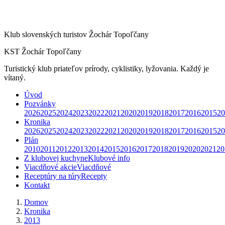
Klub slovenských turistov Žochár Topoľčany
KST Žochár Topoľčany
Turistický klub priateľov prírody, cyklistiky, lyžovania. Každý je
vítaný.
Úvod
Pozvánky
2026
2025
2024
2023
2022
2021
2020
2019
2018
2017
2016
2015
20
Kronika
2026
2025
2024
2023
2022
2021
2020
2019
2018
2017
2016
2015
20
Plán
2010
2011
2012
2013
2014
2015
2016
2017
2018
2019
2020
2021
20
Z klubovej kuchyne
Klubové info
Viacdňové akcie
Viacdňové
Receptúry na túry
Recepty
Kontakt
Domov
Kronika
2013