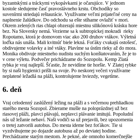
byzantskými a tráckymi vykopávkami je očarujúce. V jednom
kostole sledujeme časť pravoslávneho krstu. Obchodíky so
suvenírmi striedajú reštaurácie. Využívame veľmi prijateľné ceny na
naplnenie žalúdkov. Do odchodu sa ešte stíhame ovlažiť v mori.
Okrem zelených rias chlapi obzerajú miestnu silikónovú krásku hore
bez. Na Slovenky nemá. Vezieme sa k subtropickej mokradi rieky
Ropotamo, ktorá je domovom viac ako 200 druhov vtákov. Výletná
loďka nás unáša. Mali kvitnúť biele lekná. Foťáky cvakajú ostošesť,
obdivujeme volavky a iné vtáky. Plavíme sa ústím rieky až do mora.
Monika obdivuje miestneho nudistu suchým konštatovaním, že je to
v cene výletu. Podvečer prichádzame do Sozopolu. Kemp Zlatá
rybka je vraj najlepší. Šťastie, že nevidíme tie horšie. V Zlatej rybke
by si naši hygienici prišli na svoje. Po neskorej večeri využívame
neplatené ležadlá na pláži, kontrolujeme hviezdy, vegetíme.
6. deň
Vraj celodenný zaslúžený ležing na pláži a s večernou prehliadkou
starého mesta Sozopol. Zbierame mušle na poloprázdnej už bez
riasovej pláži, plavci plávajú, neplavci plávanie imitujú. Popoludní
nás už ležanie nebaví. Naši vodiči sa už prejavili, bez upozornenia
o tretej zatvorili autobus. Do mesta ideme bez foťákov. Tie si
vyzdvihujeme po dojazde autobusu až po deviatej hodine.
Prechádzame starým mestom. Je pekné, ale omnoho komerčnejšie