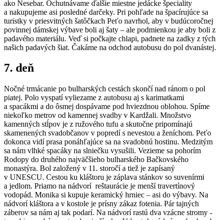
ako Nesebar. Ochutnávame ďalšie miestne jedácke špeciality
a nakupujeme asi posledné darčeky. Pri pohľade na špacírujúce sa
turistky v priesvitných šatôčkach Peťo navrhol, aby v budúcoročnej
povinnej dámskej výbave boli aj šaty – ale podmienkou je aby boli z
padavého materiálu. Veď si počkajte chlapi, padnete na zadky z tých
našich padavých šiat. Čakáme na odchod autobusu do pol dvanástej.
7. deň
Nočné trmácanie po bulharských cestách skončí nad ránom o pol
piatej. Polo vyspatí vyliezame z autobusu aj s karimatkami
a spacákmi a do ôsmej dospávame pod hviezdnou oblohou. Spíme
niekoľko metrov od kamennej svadby v Kardžali. Množstvo
kamenných stĺpov je z ružového tufu a skutočne pripomínajú
skamenených svadobčanov v popredí s nevestou a ženíchom. Peťo
dokonca vidí prasa ponáhľajúce sa na svadobnú hostinu. Medzitým
sa nám vlhké spacáky na slniečku vysušili. Vezieme sa pohorím
Rodopy do druhého najväčšieho bulharského Bačkovského
monastýra. Bol založený v 11. storočí a tiež je zapísaný
v UNESCU. Cestou ku kláštoru je záplava stánkov so suvenírmi
a jedlom. Priamo na nádvorí reštaurácie je menší travertínový
vodopád. Monika si kupuje keramický hrniec – asi do výbavy. Na
nádvorí kláštora a v kostole je prísny zákaz fotenia. Pár tajných
záberov sa nám aj tak podarí. Na nádvorí rastú dva vzácne stromy -