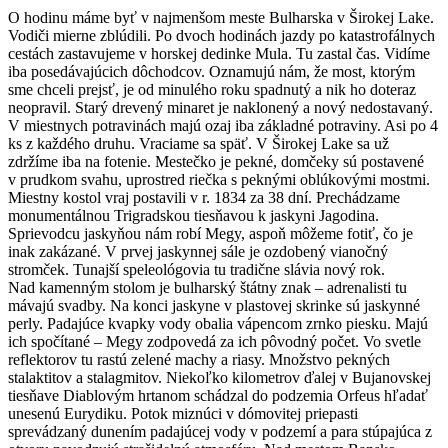
O hodinu máme byť v najmenšom meste Bulharska v Širokej Lake.
Vodiči mierne zblúdili. Po dvoch hodinách jazdy po katastrofálnych
cestách zastavujeme v horskej dedinke Mula. Tu zastal čas. Vidíme
iba posedávajúcich dôchodcov. Oznamujú nám, že most, ktorým
sme chceli prejsť, je od minulého roku spadnutý a nik ho doteraz
neopravil. Starý drevený minaret je naklonený a nový nedostavaný.
V miestnych potravinách majú ozaj iba základné potraviny. Asi po 4
ks z každého druhu. Vraciame sa späť. V Širokej Lake sa už
zdržíme iba na fotenie. Mestečko je pekné, domčeky sú postavené
v prudkom svahu, uprostred riečka s peknými oblúkovými mostmi.
Miestny kostol vraj postavili v r. 1834 za 38 dní. Prechádzame
monumentálnou Trigradskou tiesňavou k jaskyni Jagodina.
Sprievodcu jaskyňou nám robí Megy, aspoň môžeme fotiť, čo je
inak zakázané. V prvej jaskynnej sále je ozdobený vianočný
stromček. Tunajší speleológovia tu tradične slávia nový rok.
Nad kamenným stolom je bulharský štátny znak – adrenalisti tu
mávajú svadby. Na konci jaskyne v plastovej skrinke sú jaskynné
perly. Padajúce kvapky vody obalia vápencom zrnko piesku. Majú
ich spočítané – Megy zodpovedá za ich pôvodný počet. Vo svetle
reflektorov tu rastú zelené machy a riasy. Množstvo pekných
stalaktitov a stalagmitov. Niekoľko kilometrov ďalej v Bujanovskej
tiesňave Diablovým hrtanom schádzal do podzemia Orfeus hľadať
unesenú Eurydiku. Potok miznúci v dómovitej priepasti
sprevádzaný dunením padajúcej vody v podzemí a para stúpajúca z