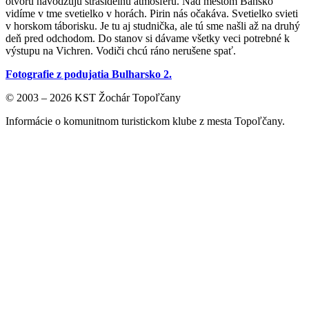
otvoru navodzujú strašidelnú atmosféru. Nad mestom Bansko
vidíme v tme svetielko v horách. Pirin nás očakáva. Svetielko svieti
v horskom táborisku. Je tu aj studnička, ale tú sme našli až na druhý
deň pred odchodom. Do stanov si dávame všetky veci potrebné k
výstupu na Vichren. Vodiči chcú ráno nerušene spať.
Fotografie z podujatia Bulharsko 2.
© 2003 – 2026 KST Žochár Topoľčany
Informácie o komunitnom turistickom klube z mesta Topoľčany.