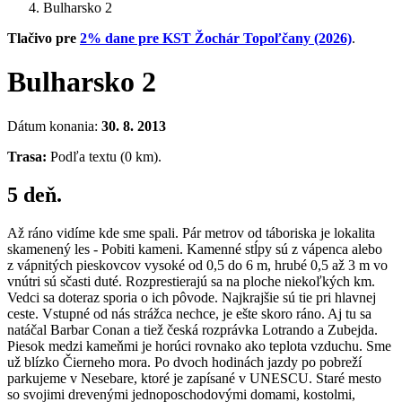
Bulharsko 2
Tlačivo pre
2% dane pre KST Žochár Topoľčany (2026)
.
Bulharsko 2
Dátum konania:
30. 8. 2013
Trasa:
Podľa textu (0 km).
5 deň.
Až ráno vidíme kde sme spali. Pár metrov od táboriska je lokalita
skamenený les - Pobiti kameni. Kamenné stĺpy sú z vápenca alebo
z vápnitých pieskovcov vysoké od 0,5 do 6 m, hrubé 0,5 až 3 m vo
vnútri sú sčasti duté. Rozprestierajú sa na ploche niekoľkých km.
Vedci sa doteraz sporia o ich pôvode. Najkrajšie sú tie pri hlavnej
ceste. Vstupné od nás strážca nechce, je ešte skoro ráno. Aj tu sa
natáčal Barbar Conan a tiež česká rozprávka Lotrando a Zubejda.
Piesok medzi kameňmi je horúci rovnako ako teplota vzduchu. Sme
už blízko Čierneho mora. Po dvoch hodinách jazdy po pobreží
parkujeme v Nesebare, ktoré je zapísané v UNESCU. Staré mesto
so svojimi drevenými jednoposchodovými domami, kostolmi,