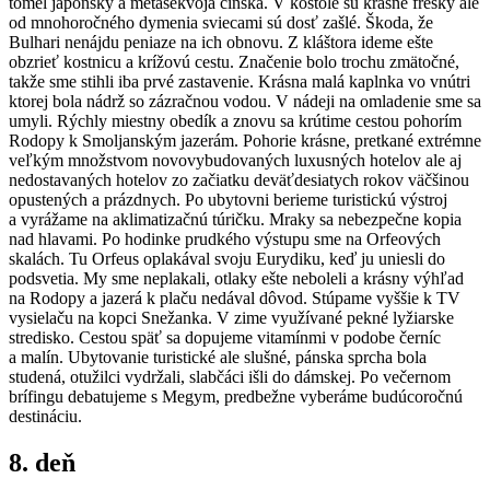
tomel japonský a metasekvoja čínska. V kostole sú krásne fresky ale
od mnohoročného dymenia sviecami sú dosť zašlé. Škoda, že
Bulhari nenájdu peniaze na ich obnovu. Z kláštora ideme ešte
obzrieť kostnicu a krížovú cestu. Značenie bolo trochu zmätočné,
takže sme stihli iba prvé zastavenie. Krásna malá kaplnka vo vnútri
ktorej bola nádrž so zázračnou vodou. V nádeji na omladenie sme sa
umyli. Rýchly miestny obedík a znovu sa krútime cestou pohorím
Rodopy k Smoljanským jazerám. Pohorie krásne, pretkané extrémne
veľkým množstvom novovybudovaných luxusných hotelov ale aj
nedostavaných hotelov zo začiatku deväťdesiatych rokov väčšinou
opustených a prázdnych. Po ubytovni berieme turistickú výstroj
a vyrážame na aklimatizačnú túričku. Mraky sa nebezpečne kopia
nad hlavami. Po hodinke prudkého výstupu sme na Orfeových
skalách. Tu Orfeus oplakával svoju Eurydiku, keď ju uniesli do
podsvetia. My sme neplakali, otlaky ešte neboleli a krásny výhľad
na Rodopy a jazerá k plaču nedával dôvod. Stúpame vyššie k TV
vysielaču na kopci Snežanka. V zime využívané pekné lyžiarske
stredisko. Cestou späť sa dopujeme vitamínmi v podobe černíc
a malín. Ubytovanie turistické ale slušné, pánska sprcha bola
studená, otužilci vydržali, slabčáci išli do dámskej. Po večernom
brífingu debatujeme s Megym, predbežne vyberáme budúcoročnú
destináciu.
8. deň