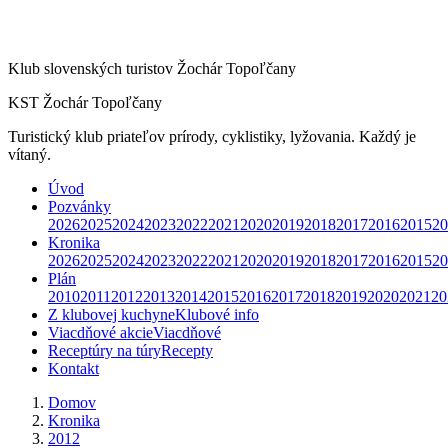
Klub slovenských turistov Žochár Topoľčany
KST Žochár Topoľčany
Turistický klub priateľov prírody, cyklistiky, lyžovania. Každý je
vítaný.
Úvod
Pozvánky
2026
2025
2024
2023
2022
2021
2020
2019
2018
2017
2016
2015
20
Kronika
2026
2025
2024
2023
2022
2021
2020
2019
2018
2017
2016
2015
20
Plán
2010
2011
2012
2013
2014
2015
2016
2017
2018
2019
2020
2021
20
Z klubovej kuchyne
Klubové info
Viacdňové akcie
Viacdňové
Receptúry na túry
Recepty
Kontakt
Domov
Kronika
2012