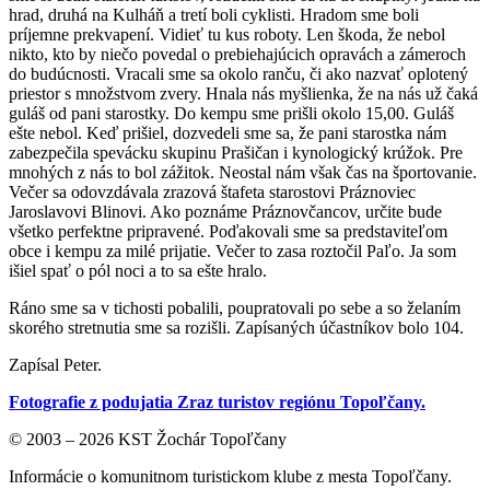
hrad, druhá na Kulháň a tretí boli cyklisti. Hradom sme boli
príjemne prekvapení. Vidieť tu kus roboty. Len škoda, že nebol
nikto, kto by niečo povedal o prebiehajúcich opravách a zámeroch
do budúcnosti. Vracali sme sa okolo ranču, či ako nazvať oplotený
priestor s množstvom zvery. Hnala nás myšlienka, že na nás už čaká
guláš od pani starostky. Do kempu sme prišli okolo 15,00. Guláš
ešte nebol. Keď prišiel, dozvedeli sme sa, že pani starostka nám
zabezpečila spevácku skupinu Prašičan i kynologický krúžok. Pre
mnohých z nás to bol zážitok. Neostal nám však čas na športovanie.
Večer sa odovzdávala zrazová štafeta starostovi Práznoviec
Jaroslavovi Blinovi. Ako poznáme Práznovčancov, určite bude
všetko perfektne pripravené. Poďakovali sme sa predstaviteľom
obce i kempu za milé prijatie. Večer to zasa roztočil Paľo. Ja som
išiel spať o pól noci a to sa ešte hralo.
Ráno sme sa v tichosti pobalili, poupratovali po sebe a so želaním
skorého stretnutia sme sa rozišli. Zapísaných účastníkov bolo 104.
Zapísal Peter.
Fotografie z podujatia Zraz turistov regiónu Topoľčany.
© 2003 – 2026 KST Žochár Topoľčany
Informácie o komunitnom turistickom klube z mesta Topoľčany.