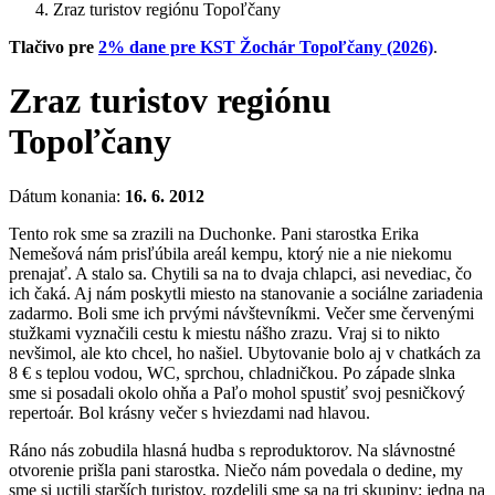
Zraz turistov regiónu Topoľčany
Tlačivo pre
2% dane pre KST Žochár Topoľčany (2026)
.
Zraz turistov regiónu
Topoľčany
Dátum konania:
16. 6. 2012
Tento rok sme sa zrazili na Duchonke. Pani starostka Erika
Nemešová nám prisľúbila areál kempu, ktorý nie a nie niekomu
prenajať. A stalo sa. Chytili sa na to dvaja chlapci, asi nevediac, čo
ich čaká. Aj nám poskytli miesto na stanovanie a sociálne zariadenia
zadarmo. Boli sme ich prvými návštevníkmi. Večer sme červenými
stužkami vyznačili cestu k miestu nášho zrazu. Vraj si to nikto
nevšimol, ale kto chcel, ho našiel. Ubytovanie bolo aj v chatkách za
8 € s teplou vodou, WC, sprchou, chladničkou. Po západe slnka
sme si posadali okolo ohňa a Paľo mohol spustiť svoj pesničkový
repertoár. Bol krásny večer s hviezdami nad hlavou.
Ráno nás zobudila hlasná hudba s reproduktorov. Na slávnostné
otvorenie prišla pani starostka. Niečo nám povedala o dedine, my
sme si uctili starších turistov, rozdelili sme sa na tri skupiny: jedna na