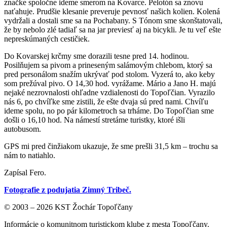
značke spoločne ideme smerom na Kovarce. Pelotón sa znovu
naťahuje. Prudšie klesanie preveruje pevnosť našich kolien. Kolená
vydržali a dostali sme sa na Pochabany. S Tónom sme skonštatovali,
že by nebolo zlé tadiaľ sa na jar previesť aj na bicykli. Je tu veľ ešte
nepreskúmaných cestičiek.
Do Kovarskej krčmy sme dorazili tesne pred 14. hodinou.
Posilňujem sa pivom a prineseným salámovým chlebom, ktorý sa
pred personálom snažím ukrývať pod stolom. Vyzerá to, ako keby
som prežúval pivo. O 14,30 hod. vyrážame. Mário a Jano H. majú
nejaké nezrovnalosti ohľadne vzdialenosti do Topoľčian. Vyrazilo
nás 6, po chvíľke sme zistili, že ešte dvaja sú pred nami. Chvíľu
ideme spolu, no po pár kilometroch sa trháme. Do Topoľčian sme
došli o 16,10 hod. Na námestí stretáme turistky, ktoré išli
autobusom.
GPS mi pred činžiakom ukazuje, že sme prešli 31,5 km – trochu sa
nám to natiahlo.
Zapísal Fero.
Fotografie z podujatia Zimný Tribeč.
© 2003 – 2026 KST Žochár Topoľčany
Informácie o komunitnom turistickom klube z mesta Topoľčany.