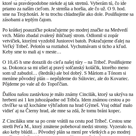
ktoré sa pravdepodobne niekde aj tak stretnú. Vyberám tú, čo ide
priamo za naším cieľom. Je strmšia a horšia, ale čo už. O 9. hod.
sme na Trojchotári. Je tu trochu chladnejšie ako dole. Posilňujeme sa
zásobami a teplým čajom.
Po krátkej poauzičke pokračujeme po modrej značke na Medvedí
vrch. Mário zbadal zvalený ihličnatý strom. Odlomil si zopár
vetvičiek, ktorými vyzdobil Juniorovi batoh. Pokračujeme ďalej na
Veľký Tribeč. Pelotón sa roztiahol. Vychutnávam si ticho a kľud.
Keby sme to mali aj v meste…
O 10,45 h sme dorazili do cieľa našej túry – na Tribeč. Posilňujeme
sa. Dokonca sa mi ušiel aj pravý solčanský koláčik, ktorého meno
som už zabudol… (štedrák) ale bol dobrý. S Máriom a Tónom si
meníme pôvodný plán – nepôjdeme do Súloviec, ale do Kovariec.
Pôjdeme po vale až do Topoľčian.
Ďalšou našou zastávkou je málo známy Cincilák, ktorý sa ukrýva na
hrebeni asi 1 km juhozápadne od Tríbča. Idem známou cestou a po
chvíľke sa už kocháme výhľadom na hrad Gýmeš. Vraj odtiaľ malo
vidieť aj na Čierny hrad, ale mne sa zdá, že tomu bráni kopec.
Z Cinciláku sme sa po ceste vrátili na cestu pod Tríbeč. Cestou sme
stretli Peťa M., ktorý zmätene pobehoval medzi stromy. Vyzeralo to,
ako keby blúdil… Pôvodný plán sa mení pre všetkých a po modrej