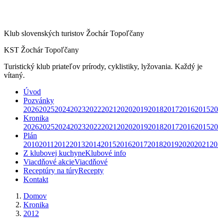
Klub slovenských turistov Žochár Topoľčany
KST Žochár Topoľčany
Turistický klub priateľov prírody, cyklistiky, lyžovania. Každý je
vítaný.
Úvod
Pozvánky
2026
2025
2024
2023
2022
2021
2020
2019
2018
2017
2016
2015
20
Kronika
2026
2025
2024
2023
2022
2021
2020
2019
2018
2017
2016
2015
20
Plán
2010
2011
2012
2013
2014
2015
2016
2017
2018
2019
2020
2021
20
Z klubovej kuchyne
Klubové info
Viacdňové akcie
Viacdňové
Receptúry na túry
Recepty
Kontakt
Domov
Kronika
2012