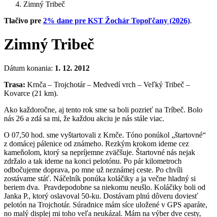
Zimný Tribeč
Tlačivo pre
2% dane pre KST Žochár Topoľčany (2026)
.
Zimný Tribeč
Dátum konania:
1. 12. 2012
Trasa:
Krnča – Trojchotár – Medvedí vrch – Veľký Tribeč –
Kovarce (21 km).
Ako každoročne, aj tento rok sme sa boli pozrieť na Tríbeč. Bolo
nás 26 a zdá sa mi, že každou akciu je nás stále viac.
O 07,50 hod. sme vyštartovali z Krnče. Tóno ponúkol „štartovné“
z domácej pálenice od známeho. Rezkým krokom ideme cez
kameňolom, ktorý sa nepríjemne zväčšuje. Štartovné nás nejak
zdržalo a tak ideme na konci pelotónu. Po pár kilometroch
odbočujeme doprava, po mne už neznámej ceste. Po chvíli
zostávame stáť. Náčelník ponúka koláčiky a ja večne hladný si
beriem dva. Pravdepodobne sa niekomu neušlo. Koláčiky boli od
Janka P., ktorý oslavoval 50-ku. Dostávam plnú dôveru doviesť
pelotón na Trojchotár. Súradnice mám síce uložené v GPS aparáte,
no malý displej mi toho veľa neukázal. Mám na výber dve cesty,