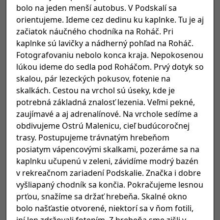
bolo na jeden menší autobus. V Podskalí sa
orientujeme. Ideme cez dedinu ku kaplnke. Tu je aj
začiatok náučného chodníka na Roháč. Pri
kaplnke sú lavičky a nádherný pohľad na Roháč.
Fotografovaniu nebolo konca kraja. Nepokosenou
lúkou ideme do sedla pod Roháčom. Prvý dotyk so
skalou, pár lezeckých pokusov, fotenie na
skalkách. Cestou na vrchol sú úseky, kde je
potrebná základná znalosť lezenia. Veľmi pekné,
zaujímavé a aj adrenalínové. Na vrchole sedíme a
obdivujeme Ostrú Malenicu, cieľ budúcoročnej
trasy. Postupujeme trávnatým hrebeňom
posiatym vápencovými skalkami, pozeráme sa na
kaplnku učupenú v zeleni, závidíme modrý bazén
v rekreačnom zariadení Podskalie. Značka i dobre
vyšliapaný chodník sa končia. Pokračujeme lesnou
prťou, snažíme sa držať hrebeňa. Skalné okno
bolo našťastie otvorené, niektorí sa v ňom fotili,
iní len zdržovali fotením. Z hrebeňa sme zišli v