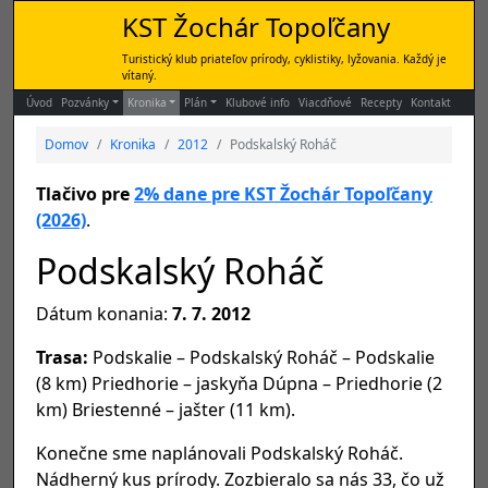
KST Žochár Topoľčany
Turistický klub priateľov prírody, cyklistiky, lyžovania. Každý je
vítaný.
Úvod
Pozvánky
Kronika
Plán
Klubové info
Viacdňové
Recepty
Kontakt
Domov
Kronika
2012
Podskalský Roháč
Tlačivo pre
2% dane pre KST Žochár Topoľčany
(2026)
.
Podskalský Roháč
Dátum konania:
7. 7. 2012
Trasa:
Podskalie – Podskalský Roháč – Podskalie
(8 km) Priedhorie – jaskyňa Dúpna – Priedhorie (2
km) Briestenné – jašter (11 km).
Konečne sme naplánovali Podskalský Roháč.
Nádherný kus prírody. Zozbieralo sa nás 33, čo už