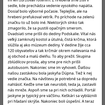
sedle, kde prechádza vedenie vysokého napätia.
Dosiaľ bolo výborné počasie. Teplejšie, ale na
hrebeni prefukoval vetrík. Po príchode na zelenú
značku to už bolo iné. Niektorých slnko tak
zmagorilo, že sa pustili opačným smerom.
Dvadsiati sme prišli do dediny Podskalie. Vítal nás
veľký zamknutý kostol a útulná, čistá krčma, ktorá
slúžila aj ako múzeum dediny. V dedine žije cca
120 obyvateľov a tak krčmár okrem nalievania má
aj obchod a malú dielňu. To aby prežil. Skupina
zblúdilcov prosila, aby sme pre nich prišli
autobusom. Nakoniec sme im vyhoveli. Ďalšou
našou zastávkou bola jaskyňa Dúpna. Tiež k nej
vedie značka. Na návštevu je potrebné sa dopredu
nahlásiť. Keďže sme tak neurobili, teda ja, zastavili
nás mreže. Aspoň sme sa pri nich ochladili. Portál
jaskyne je typický pre väčšinu. Keškári sa vybláznili
pri hľadaní skrýše. Nakoniec boli úspešní. A teraz