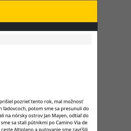
prišiel pozrieť tento rok, mal možnosť
ych ľadovcoch, potom sme sa presunuli do
ali na nórsky ostrov Jan Mayen, odtiaľ do
 sme sa stali pútnikmi po Camino Via de
 ceste Altiplano a putovanie sme zavŕšili