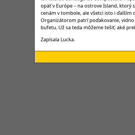
opäť v Európe – na ostrove Island, ktorý 
cenám v tombole, ale všetci isto i ďalší
Organizátorom patrí poďakovanie, vidno s
bufetu. Už sa teda môžeme tešiť, aké pre
Zapísala Lucka.