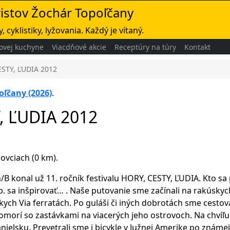
ristov Žochár Topoľčany
, cyklistiky, lyžovania. Každý je vítaný.
ovej kuchyne
Viacdňové akcie
Receptúry na túry
Kontakt
ESTY, ĽUDIA 2012
oľčany (2026)
.
Y, ĽUDIA 2012
ovciach (0 km).
 konal už 11. ročník festivalu HORY, CESTY, ĽUDIA. Kto sa 
íp. sa inšpirovať… . Naše putovanie sme začínali na rakúsk
skych Via ferratách. Po guláši či iných dobrotách sme cestov
homorí so zastávkami na viacerých jeho ostrovoch. Na chvíľu
nielsku. Prevetrali sme i bicykle v Južnej Amerike po známej