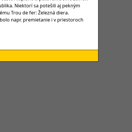
blika. Niektorí sa potešili aj pekným
ému Trou de fer: Železná diera.
olo napr. premietanie i v priestoroch