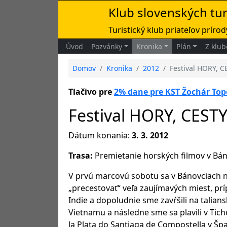
Klub slovenských tu
Turistický klub priateľov prírody
Úvod
Pozvánky
Kronika
Plán
Z klub
Domov
Kronika
2012
Festival HORY, C
Tlačivo pre
2% dane pre KST Žochár Top
Festival HORY, CEST
Dátum konania:
3. 3. 2012
Trasa:
Premietanie horských filmov v Bán
V prvú marcovú sobotu sa v Bánovciach n/B
„precestovať“ veľa zaujímavých miest, pr
Indie a dopoludnie sme zavŕšili na talian
Vietnamu a následne sme sa plavili v Tic
la Plata do Santiaga de Compostella v Špa