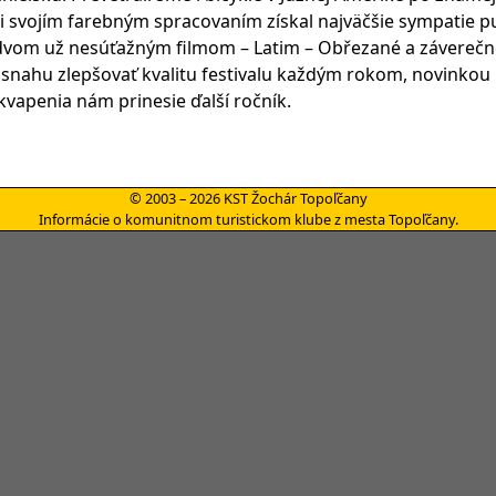
si svojím farebným spracovaním získal najväčšie sympatie pu
m dvom už nesúťažným filmom – Latim – Obřezané a záverečn
nahu zlepšovať kvalitu festivalu každým rokom, novinkou b
kvapenia nám prinesie ďalší ročník.
© 2003 – 2026 KST Žochár Topoľčany
Informácie o komunitnom turistickom klube z mesta Topoľčany.