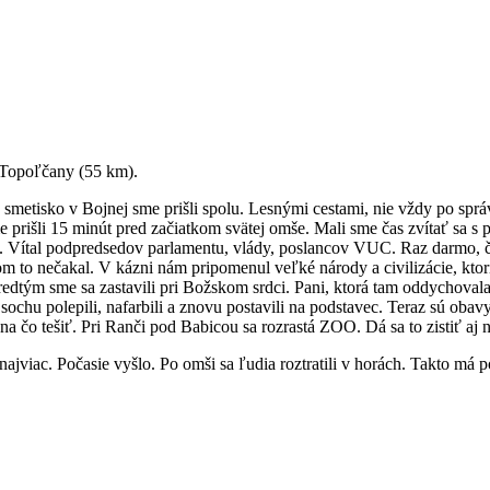
 Topoľčany (55 km).
a smetisko v Bojnej sme prišli spolu. Lesnými cestami, nie vždy po sprá
me prišli 15 minút pred začiatkom svätej omše. Mali sme čas zvítať sa s
ce. Vítal podpredsedov parlamentu, vlády, poslancov VUC. Raz darmo, 
m to nečakal. V kázni nám pripomenul veľké národy a civilizácie, ktor
 predtým sme sa zastavili pri Božskom srdci. Pani, ktorá tam oddychova
ochu polepili, nafarbili a znovu postavili na podstavec. Teraz sú obav
a čo tešiť. Pri Ranči pod Babicou sa rozrastá ZOO. Dá sa to zistiť aj
ajviac. Počasie vyšlo. Po omši sa ľudia roztratili v horách. Takto má