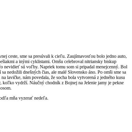
vnej ceste, sme sa presúvali k cieľu. Zaujímavosťou bolo jedno auto,
 pešiakmi a inými cyklistami. Omšu celebroval nitriansky biskup
čo nevidieť sú voľby. Napriek tomu som si pripadal menejcenný. Bol
í sa nedožili dnešných čias, ale malé Slovensko áno. Po omši sme sa
la na lavičke, nám povedala, že socha bola vytvorená z jedného kusu
y, koľko vydrží. Náučný chodník z Bojnej na Jelenie jamy je pekne
 nosom.
 podľa mňa vyzerať nedeľa.