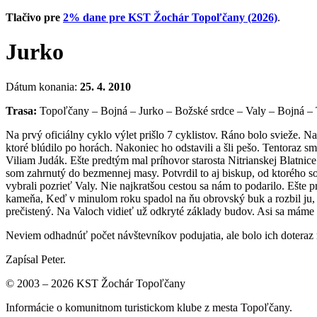
Tlačivo pre
2% dane pre KST Žochár Topoľčany (2026)
.
Jurko
Dátum konania:
25. 4. 2010
Trasa:
Topoľčany – Bojná – Jurko – Božské srdce – Valy – Bojná –
Na prvý oficiálny cyklo výlet prišlo 7 cyklistov. Ráno bolo svieže. N
ktoré blúdilo po horách. Nakoniec ho odstavili a šli pešo. Tentoraz s
Viliam Judák. Ešte predtým mal príhovor starosta Nitrianskej Blatni
som zahrnutý do bezmennej masy. Potvrdil to aj biskup, od ktorého so
vybrali pozrieť Valy. Nie najkratšou cestou sa nám to podarilo. Ešte
kameňa, Keď v minulom roku spadol na ňu obrovský buk a rozbil ju, s
prečistený. Na Valoch vidieť už odkryté základy budov. Asi sa máme n
Neviem odhadnúť počet návštevníkov podujatia, ale bolo ich doteraz n
Zapísal Peter.
© 2003 – 2026 KST Žochár Topoľčany
Informácie o komunitnom turistickom klube z mesta Topoľčany.