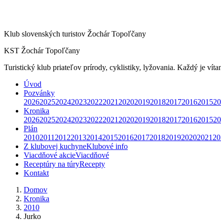
Klub slovenských turistov Žochár Topoľčany
KST Žochár Topoľčany
Turistický klub priateľov prírody, cyklistiky, lyžovania. Každý je víta
Úvod
Pozvánky
2026
2025
2024
2023
2022
2021
2020
2019
2018
2017
2016
2015
20
Kronika
2026
2025
2024
2023
2022
2021
2020
2019
2018
2017
2016
2015
20
Plán
2010
2011
2012
2013
2014
2015
2016
2017
2018
2019
2020
2021
20
Z klubovej kuchyne
Klubové info
Viacdňové akcie
Viacdňové
Receptúry na túry
Recepty
Kontakt
Domov
Kronika
2010
Jurko