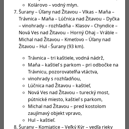
Kolárovo – vodný mlyn.
Šurany – Úľany nad Žitavou – Vlkas – Maňa –
Trávnica – Maňa – Lúčnica nad Žitavou – Dyčka
– vinohrady – rozhľadňa – Klasov – Chyndice –
Nová Ves nad Žitavou – Horný Ohaj – Vráble –
Michal nad Žitavou – Kmeťovo – Úľany nad
Žitavou – Hul - Šurany (93 km).
Trávnica – tri kaštiele, vodná nádrž,
Maňa – kaštieľ s parkom – pri odbočke na
Trávnicu, pozorovateľňa vtáctva,
vinohrady s rozhľadňou,
Lúčnica nad Žitavou – kaštieľ,
Nová Ves nad Žitavou – turecký most,
pútnické miesto, kaštieľ s parkom,
Michal nad Žitavou – pred kostolom
zaujímavý objekt vpravo,
Hul – kaštieľ.
Šurany – Komjatice – Veľký Kýr – vedľa rieky