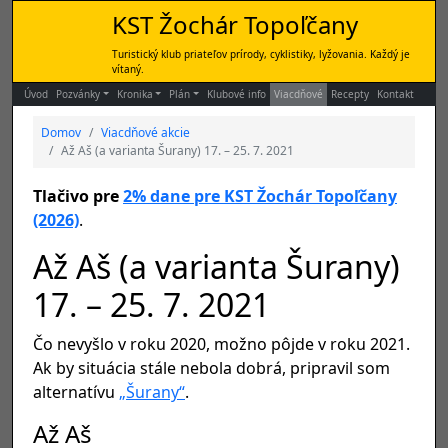
KST Žochár Topoľčany
Turistický klub priateľov prírody, cyklistiky, lyžovania. Každý je
vítaný.
Úvod
Pozvánky
Kronika
Plán
Klubové info
Viacdňové
Recepty
Kontakt
Domov
Viacdňové akcie
Až Aš (a varianta Šurany) 17. – 25. 7. 2021
Tlačivo pre
2% dane pre KST Žochár Topoľčany
(2026)
.
Až Aš (a varianta Šurany)
17. – 25. 7. 2021
Čo nevyšlo v roku 2020, možno pôjde v roku 2021.
Ak by situácia stále nebola dobrá, pripravil som
alternatívu
„Šurany“
.
Až Aš