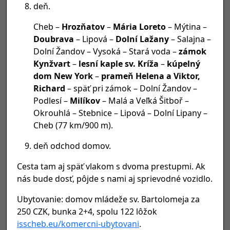
deň.
Cheb –
Hrozňatov
–
Mária Loreto
– Mýtina –
Doubrava
– Lipová –
Dolní Lažany
– Salajna –
Dolní Žandov – Vysoká – Stará voda –
zámok
Kynžvart
–
lesní kaple sv. Kríža
–
kúpelný
dom New York
–
prameň Helena a Viktor,
Richard
– späť pri zámok – Dolní Žandov –
Podlesí –
Milíkov
– Malá a Veľká Šitboř –
Okrouhlá – Stebnice – Lipová – Dolní Lipany –
Cheb (77 km/900 m).
deň odchod domov.
Cesta tam aj späť vlakom s dvoma prestupmi. Ak
nás bude dosť, pôjde s nami aj sprievodné vozidlo.
Ubytovanie: domov mládeže sv. Bartolomeja za
250 CZK, bunka 2+4, spolu 122 lôžok
isscheb.eu/komercni-ubytovani
.