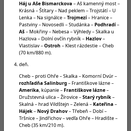
Háj u Aše Bismarckova
– Aš kamenný most –
Krásná – Štítary – Nad peklem – Trojstátí – U
Lenka – Na signálce –
Trojmezí
– Hranice –
Pastviny – Novosedli – Studánka –
Podhradí
–
Aš
– Mokřiny – Nebesa – Výhledy – Skalka u
Hazlova – Dolní ovčín rybník –
Hazlov
–
Vlastislav –
Ostroh
– Klest rázdestie – Cheb
(70 km/880 m).
deň.
Cheb – proti Ohře – Skalka – Komorní Dvúr –
rozhľadňa Salinburg
– Františkove lázne –
Amerika
, kúpanie –
Františkove lázne
–
Družstevná ulica – Žírovice –
Starý rybník
–
Skalná – hrad Vildštejn – Zelená –
Kateřina
–
Hájek
–
Nový Drahov
– Třebeň – Dobí –
Tršnice – Jindřichov – vedľa Ohře – Hradište –
Cheb (35 km/210 m).