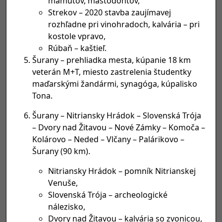
mamutov, mastodontov,
Strekov – 2020 stavba zaujímavej
rozhľadne pri vinohradoch, kalvária – pri
kostole vpravo,
Rúbaň – kaštieľ.
Šurany – prehliadka mesta, kúpanie 18 km
veterán M+T, miesto zastrelenia študentky
maďarskými žandármi, synagóga, kúpalisko
Tona.
Šurany – Nitriansky Hrádok – Slovenská Trója
– Dvory nad Žitavou – Nové Zámky – Komoča –
Kolárovo – Neded – Vlčany – Palárikovo –
Šurany (90 km).
Nitriansky Hrádok – pomník Nitrianskej
Venuše,
Slovenská Trója – archeologické
nálezisko,
Dvory nad Žitavou – kalvária so zvonicou,