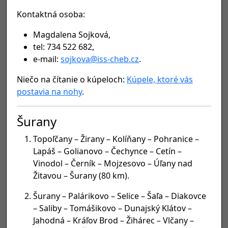
Kontaktná osoba:
Magdalena Sojková,
tel: 734 522 682,
e-mail:
sojkova@iss-cheb.cz
.
Niečo na čítanie o kúpeloch:
Kúpele, ktoré vás
postavia na nohy
.
Šurany
Topoľčany – Žirany – Kolíňany – Pohranice –
Lapáš – Golianovo – Čechynce – Cetín –
Vinodol – Černík – Mojzesovo – Úľany nad
Žitavou – Šurany (80 km).
Šurany – Palárikovo – Selice – Šaľa – Diakovce
– Saliby – Tomášikovo – Dunajský Klátov –
Jahodná – Kráľov Brod – Žihárec – Vlčany –