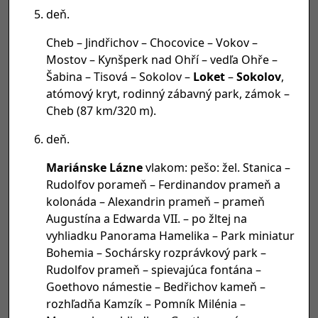
deň.
Cheb – Jindřichov – Chocovice – Vokov –
Mostov – Kynšperk nad Ohří – vedľa Ohře –
Šabina – Tisová – Sokolov –
Loket
–
Sokolov
,
atómový kryt, rodinný zábavný park, zámok –
Cheb (87 km/320 m).
deň.
Mariánske Lázne
vlakom: pešo: žel. Stanica –
Rudolfov porameň – Ferdinandov prameň a
kolonáda – Alexandrin prameň – prameň
Augustína a Edwarda VII. – po žltej na
vyhliadku Panorama Hamelika – Park miniatur
Bohemia – Sochársky rozprávkový park –
Rudolfov prameň – spievajúca fontána –
Goethovo námestie – Bedřichov kameň –
rozhľadňa Kamzík – Pomník Milénia –