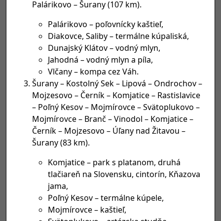
Palárikovo – Šurany (107 km).
Palárikovo – poľovnícky kaštieľ,
Diakovce, Saliby – termálne kúpaliská,
Dunajský Klátov – vodný mlyn,
Jahodná – vodný mlyn a píla,
Vlčany – kompa cez Váh.
Šurany – Kostolný Sek – Lipová – Ondrochov –
Mojzesovo – Černík – Komjatice – Rastislavice
– Poľný Kesov – Mojmírovce – Svätoplukovo –
Mojmírovce – Branč – Vinodol – Komjatice –
Černík – Mojzesovo – Úľany nad Žitavou –
Šurany (83 km).
Komjatice – park s platanom, druhá
tlačiareň na Slovensku, cintorín, Kňazova
jama,
Poľný Kesov – termálne kúpele,
Mojmírovce – kaštieľ,