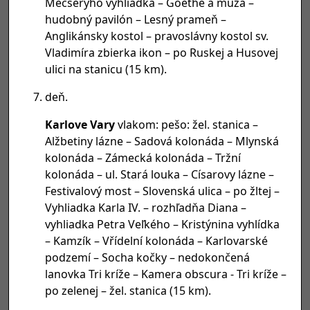
Mecseryho vyhliadka – Goethe a múza –
hudobný pavilón – Lesný prameň –
Anglikánsky kostol – pravoslávny kostol sv.
Vladimíra zbierka ikon – po Ruskej a Husovej
ulici na stanicu (15 km).
deň.
Karlove Vary
vlakom: pešo: žel. stanica –
Alžbetiny lázne – Sadová kolonáda – Mlynská
kolonáda – Zámecká kolonáda – Tržní
kolonáda – ul. Stará louka – Císarovy lázne –
Festivalový most – Slovenská ulica – po žltej –
Vyhliadka Karla IV. – rozhľadňa Diana –
vyhliadka Petra Veľkého – Kristýnina vyhlídka
– Kamzík – Vřídelní kolonáda – Karlovarské
podzemí – Socha kočky – nedokončená
lanovka Tri kríže – Kamera obscura - Tri kríže –
po zelenej – žel. stanica (15 km).