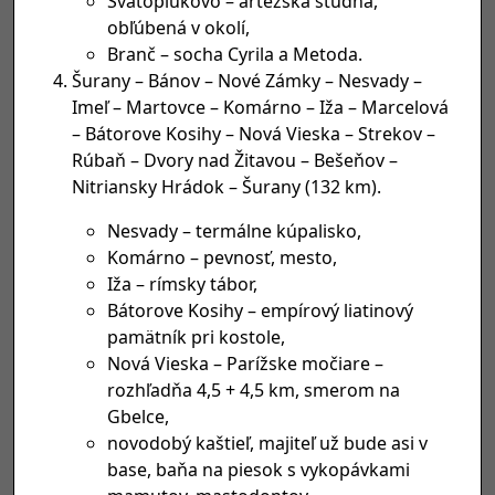
Svätoplukovo – artézska studňa,
obľúbená v okolí,
Branč – socha Cyrila a Metoda.
Šurany – Bánov – Nové Zámky – Nesvady –
Imeľ – Martovce – Komárno – Iža – Marcelová
– Bátorove Kosihy – Nová Vieska – Strekov –
Rúbaň – Dvory nad Žitavou – Bešeňov –
Nitriansky Hrádok – Šurany (132 km).
Nesvady – termálne kúpalisko,
Komárno – pevnosť, mesto,
Iža – rímsky tábor,
Bátorove Kosihy – empírový liatinový
pamätník pri kostole,
Nová Vieska – Parížske močiare –
rozhľadňa 4,5 + 4,5 km, smerom na
Gbelce,
novodobý kaštieľ, majiteľ už bude asi v
base, baňa na piesok s vykopávkami