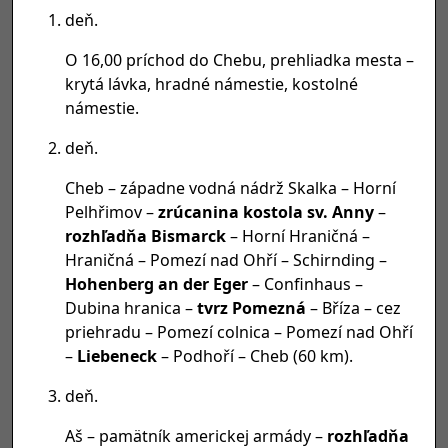
deň.
O 16,00 príchod do Chebu, prehliadka mesta –
krytá lávka, hradné námestie, kostolné
námestie.
deň.
Cheb – západne vodná nádrž Skalka – Horní
Pelhřimov –
zrúcanina kostola sv. Anny
–
rozhľadňa Bismarck
– Horní Hraničná –
Hraničná – Pomezí nad Ohří – Schirnding –
Hohenberg an der Eger
– Confinhaus –
Dubina hranica –
tvrz Pomezná
– Bříza – cez
priehradu – Pomezí colnica – Pomezí nad Ohří
–
Liebeneck
– Podhoří – Cheb (60 km).
deň.
Aš – pamätník americkej armády –
rozhľadňa